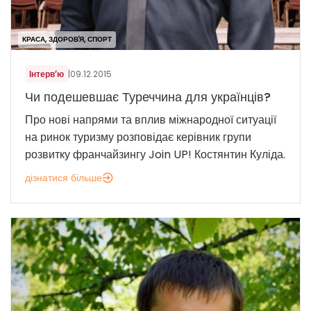
КРАСА, ЗДОРОВ'Я, СПОРТ
Інтерв’ю
|
09.12.2015
Чи подешевшає Туреччина для українців?
Про нові напрями та вплив міжнародної ситуації
на ринок туризму розповідає керівник групи
розвитку франчайзингу Join UP! Костянтин Куліда.
дізнатися більше