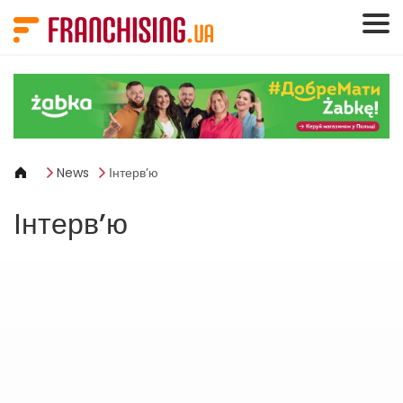
Панель керування кукі
News
Інтерв’ю
Інтерв’ю