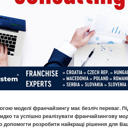
огою моделі франчайзингу має безліч переваг. П
идко та успішно реалізувати франчайзингову мод
о допомогти розробити найкращі рішення для Ваш