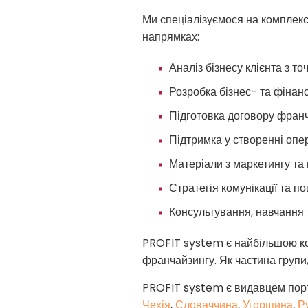
Ми спеціалізуємося на комплек
напрямках:
Аналіз бізнесу клієнта з т
Розробка бізнес- та фінанс
Підготовка договору франч
Підтримка у створенні опе
Матеріали з маркетингу та
Стратегія комунікації та п
Консультування, навчання
PROFIT system є найбільшою кон
франчайзингу. Як частина групи,
PROFIT system є видавцем порт
Чехія
,
Словаччина
,
Угорщина
,
Р