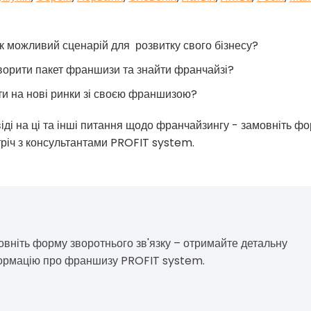
к можливий сценарій для розвитку свого бізнесу?
ворити пакет франшизи та знайти франчайзі?
и на нові ринки зі своєю франшизою?
ді на ці та інші питання щодо франчайзингу - замовніть фо
річ з консультантами PROFIT system.
овніть форму зворотнього зв'язку – отримайте детальну
ормацію про франшизу PROFIT system.