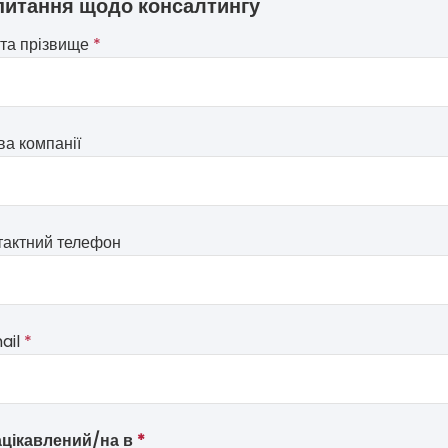
питання щодо консалтингу
 та прізвище
*
ve
ва компанії
m
d
nk
тактний телефон
ail
*
ацікавлений/на в
*