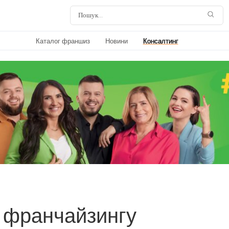
Каталог франшиз
Новини
Консалтинг
з франчайзингу