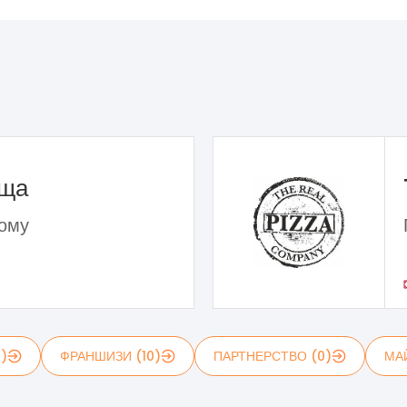
ьща
дому
1)
ФРАНШИЗИ (10)
ПАРТНЕРСТВО (0)
МА