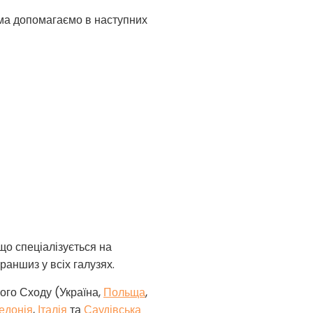
ема допомагаємо в наступних
о спеціалізується на
раншиз у всіх галузях.
ого Сходу (
Україна,
Польща
,
едонія
,
Італія
та
Саудівська