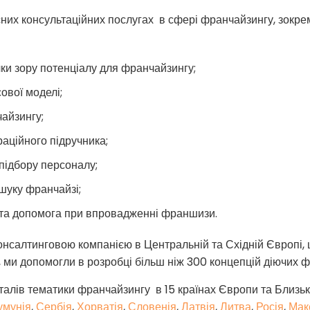
сних консультаційних послугах в сфері франчайзингу, зокр
очки зору потенціалу для франчайзингу;
ової моделі;
айзингу;
раційного підручника;
 підбору персоналу;
ошуку франчайзі;
 та допомога при впровадженні франшизи.
салтинговою компанією в Центральній та Східній Європі, щ
 ми допомогли в розробці більш ніж 300 концепцій діючих ф
алів тематики франчайзингу в 15 країнах Європи та Близьк
умунія
,
Сербія
,
Хорватія
,
Словенія
,
Латвія
,
Литва
,
Росія
,
Мак