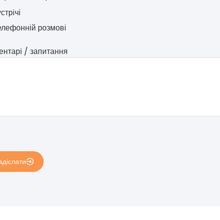
устрічі
елефонній розмові
ентарі / запитання
адіслати