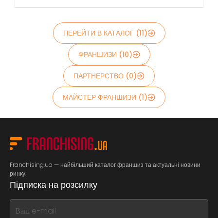
ПЕРЕЙТИ В КАТАЛОГ (11)
ФРАНШИЗИ (10)
ПАРТНЕРСТВО (0)
МАЙСТЕР ФРАНШИЗИ (1)
Franchising.ua — найбільший каталог франшиз та актуальні новини
ринку.
Підписка на розсилку
If
you