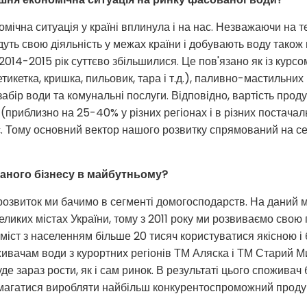
мічна ситуація у країні вплинула і на нас. Незважаючи на те
ть свою діяльність у межах країни і добувають воду також в
2014-2015 рік суттєво збільшилися. Це пов'язано як із курс
тикетка, кришка, пильовик, тара і т.д.), паливно-мастильних м
 забір води та комунальні послуги. Відповідно, вартість прод
(приблизно на 25-40% у різних регіонах і в різних постачал
с. Тому основний вектор нашого розвитку спрямований на се
аного бізнесу в майбутньому?
 розвиток ми бачимо в сегменті домогосподарств. На даний 
еликих містах України, тому з 2011 року ми розвиваємо сво
міст з населенням більше 20 тисяч користуватися якісною 
ивачам води з курортних регіонів ТМ Аляска і ТМ Старий М
де зараз рости, як і сам ринок. В результаті цього споживач
магатися виробляти найбільш конкурентоспроможний продукт