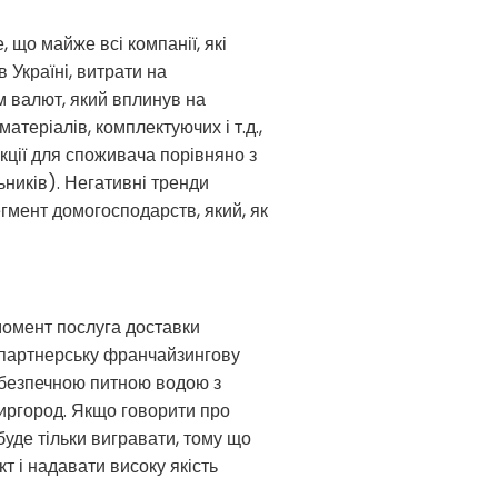
, що майже всі компанії, які
 Україні, витрати на
ом валют, який вплинув на
атеріалів, комплектуючих і т.д.,
укції для споживача порівняно з
ьників). Негативні тренди
гмент домогосподарств, який, як
момент послуга доставки
ю партнерську франчайзингову
і безпечною питною водою з
иргород. Якщо говорити про
 буде тільки вигравати, тому що
 і надавати високу якість