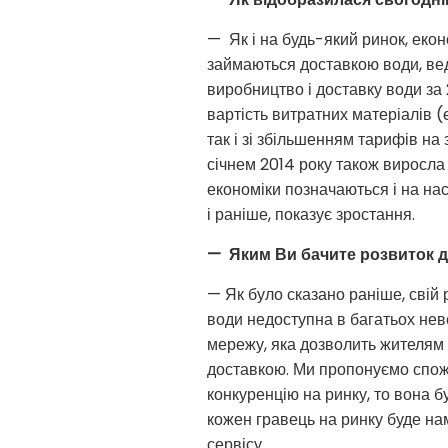
— Як і на будь-який ринок, еконо
займаються доставкою води, веду
виробництво і доставку води за 
вартість витратних матеріалів (е
так і зі збільшенням тарифів на
січнем 2014 року також виросла 
економіки позначаються і на на
і раніше, показує зростання.
— Яким Ви бачите розвиток д
— Як було сказано раніше, свій
води недоступна в багатьох нев
мережу, яка дозволить жителям 
доставкою. Ми пропонуємо спож
конкуренцію на ринку, то вона бу
кожен гравець на ринку буде на
сервісу.