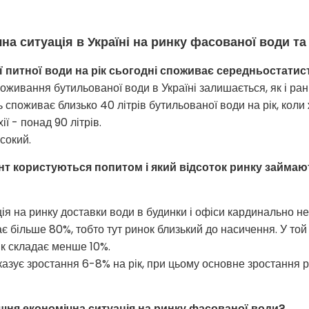
на ситуація в Україні на ринку фасованої води та
ї питної води на рік сьогодні споживає середньостати
живання бутильованої води в Україні залишається, як і ран
споживає близько 40 літрів бутильованої води на рік, коли
ії - понад 90 літрів.
сокий.
т користуються попитом і який відсоток ринку займають
ція на ринку доставки води в будинки і офіси кардинально 
ає більше 80%, тобто тут ринок близький до насичення. У той
к складає менше 10%.
оказує зростання 6-8% на рік, при цьому основне зростання
шня економічна ситуація на ринку фасованої води?