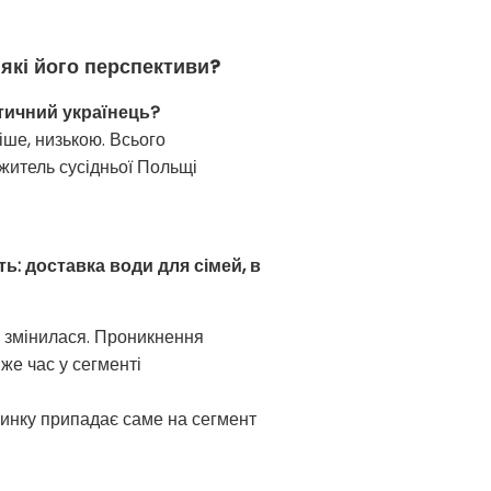
 які його перспективи?
стичний українець?
іше, низькою. Всього
 житель сусідньої Польщі
: доставка води для сімей, в
не змінилася. Проникнення
 же час у сегменті
 ринку припадає саме на сегмент