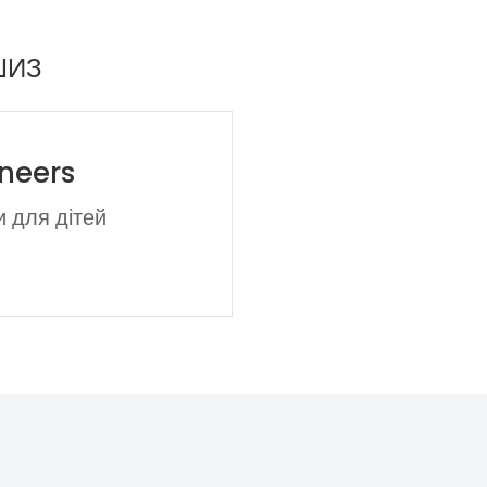
ШИЗ
neers
и для дітей