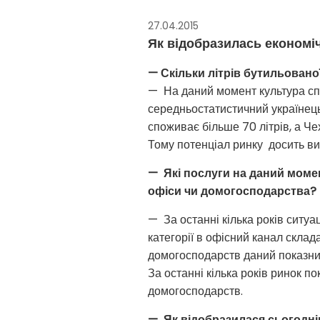
27.04.2015
Як відобразилась економіч
— Скільки літрів бутильовано
— На даний момент культура спо
середньостатистичний українець 
споживає більше 70 літрів, а Чех
Тому потенціал ринку досить ви
— Які послуги на даний момен
офіси чи домогосподарства?
— За останні кілька років ситуа
категорії в офісний канал склад
домогосподарств даний показни
За останні кілька років ринок п
домогосподарств.
— Як відобразилася сьогодні