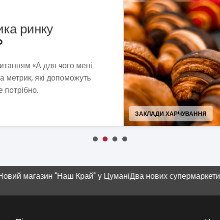
рні «Сито»
та пошуків ми сформували
ель, що витримує економічну
 сучасності.
ПРОДУКТИ ХАРЧУВАННЯ, Н
азин "Наш Край" у Цумані
Два нових супермаркети SPAR
Суч
пл