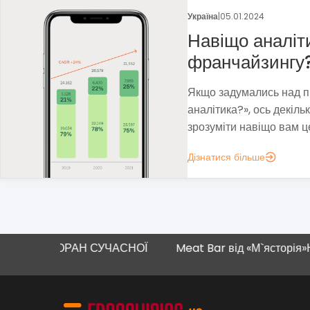
Україна
|
29.12.2023
Франшиза пека
Методом власних проб 
прибуткову бізнес-мод
нестабільність і виклики
Дізнатися більше
ЗАКЛАДИ ХАРЧУВАННЯ
СТОРАН СУЧАСНОЇ
Meat Bar від «М`ясторія»
Новий маг