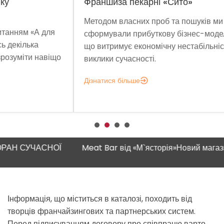
Франшиза пекарні «Сито»
«М`
Методом власних проб та пошуків ми
Влі
ля
сформували прибуткову бізнес-модель,
про
що витримує економічну нестабільність і
а 1
віщо
виклики сучасності.
закл
Дізнатися більше
Дізн
 СУЧАСНОЇ
Meat Bar від «М`ясторія»
Новий магазин "
Інформація, що міститься в каталозі, походить від
творців франчайзингових та партнерських систем.
Перед підписуванням договору про співпрацю варто