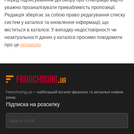
уважно проаналізувати привабливість пропозиції.
Редакція зберігає за собою право редагування списку
систем у каталозі та оновлення інформації, що
міститься в каталозі. У випадку недостовірності чи
неактуальності даних у каталозі просимо повідомити
про це
редакцію
.
Franchising.ua — найбільший каталог франшиз та актуальні новини
ринку.
Підписка на розсилку
If
you
see