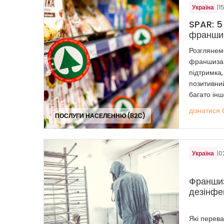
Україна
|
1
SPAR: 5
франши
Розглянемо
франшиза S
підтримка,
позитивний
багато інш
дізнатися 
ПОСЛУГИ НАСЕЛЕННЮ (B2C)
Україна
|
0
Франшиз
дезінфек
Які перева