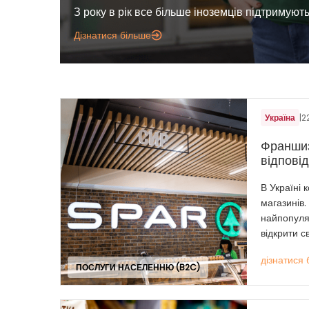
З року в рік все більше іноземців підтримують
Дізнатися більше
Україна
|
2
Франшиз
відповід
В Україні 
магазинів.
найпопуля
відкрити св
дізнатися 
ПОСЛУГИ НАСЕЛЕННЮ (B2C)