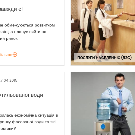
завжди є!
не обмежуюється розвитком
країні, а планує вийти на
ий ринок
більше
ПОСЛУГИ НАСЕЛЕННЮ (B2C)
27.04.2015
утильованої води
зилась економічна ситуація в
 ринку фасованої води та які
пективи?