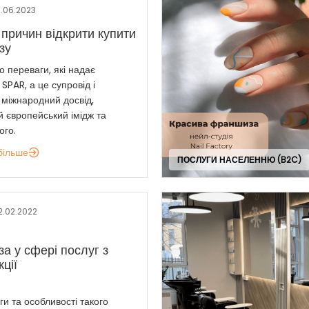
5.06.2023
 причин відкрити купити
зу
 переваги, які надає
PAR, а це супровід і
 міжнародний досвід,
 європейський імідж та
ого.
більше
ПОСЛУГИ НАСЕЛЕННЮ (B2C)
2.02.2022
а у сфері послуг з
ції
ги та особливості такого