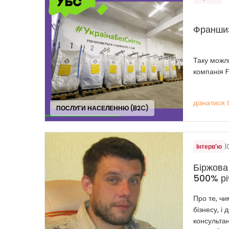
Франшиз
Таку можли
компанія 
дізнатися 
ПОСЛУГИ НАСЕЛЕННЮ (B2C)
Інтерв’ю
|
Біржова
500% рі
Про те, чи
бізнесу, і 
консультан