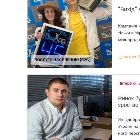
"Вихід" 
Компанія 
тільки в У
міжнародн
дізнатися 
ПОСЛУГИ НАСЕЛЕННЮ (B2C)
Інтерв’ю
|
Ринок б
зростає
Як відобра
Україні на
його перс