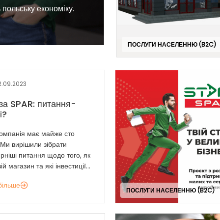
 польську економіку.
ПОСЛУГИ НАСЕЛЕННЮ (B2C)
2.09.2023
а SPAR: питання-
і?
компанія має майже сто
 Ми вирішили зібрати
рніші питання щодо того, як
ій магазин та які інвестиції...
більше
ПОСЛУГИ НАСЕЛЕННЮ (B2C)