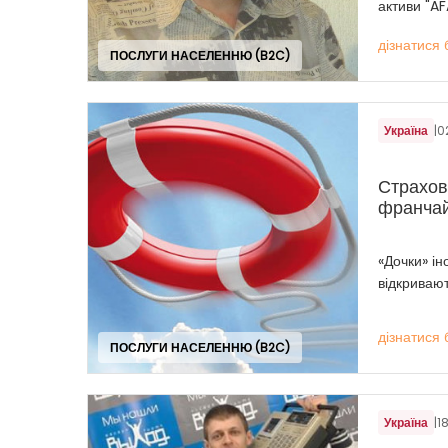
активи "AF
дізнатися 
ПОСЛУГИ НАСЕЛЕННЮ (B2C)
Україна
|
0
Страхові
франчай
«Дочки» ін
відкривают
дізнатися 
ПОСЛУГИ НАСЕЛЕННЮ (B2C)
Україна
|
1