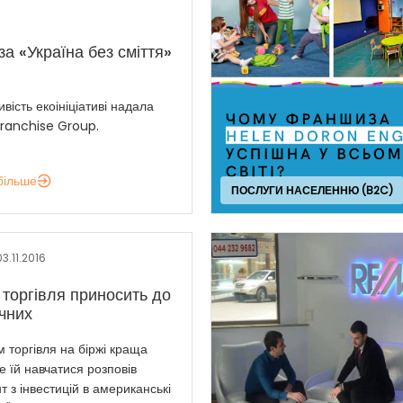
а «Україна без сміття»
вість екоініціативі надала
Franchise Group.
більше
ПОСЛУГИ НАСЕЛЕННЮ (B2C)
03.11.2016
 торгівля приносить до
чних
м торгівля на біржі краща
де їй навчатися розповів
т з інвестицій в американські