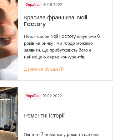
Україна
|
01.08.2022
Красива франшиза: Nail
Factory
Нейл-салон Nail Factory існує вже 6
років на ринку і ми гордо можемо
заявити, що прибутковість його є
найвищою серед конкурентів.
дізнатися більше
Україна
|
01.02.2022
Ремонтні історії
Які топ-7 помилки у ремонті салонів