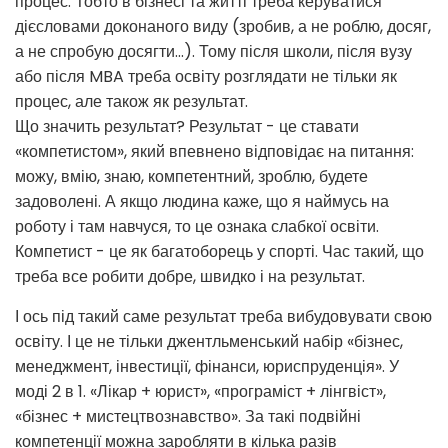
процес. Тобто в бізнесі та житті треба керуватися
дієсловами доконаного виду (зробив, а не роблю, досяг,
а не спробую досягти...). Тому після школи, після вузу
або після MBA треба освіту розглядати не тільки як
процес, але також як результат.
Що значить результат? Результат - це ставати
«компетистом», який впевнено відповідає на питання:
можу, вмію, знаю, компетентний, зроблю, будете
задоволені. А якщо людина каже, що я наймусь на
роботу і там навчуся, то це ознака слабкої освіти.
Компетист - це як багатоборець у спорті. Час такий, що
треба все робити добре, швидко і на результат.
І ось під такий саме результат треба вибудовувати свою
освіту. І це не тільки джентльменський набір «бізнес,
менеджмент, інвестиції, фінанси, юриспруденція». У
моді 2 в 1. «Лікар + юрист», «програміст + лінгвіст»,
«бізнес + мистецтвознавство». За такі подвійні
компетенції можна заробляти в кілька разів