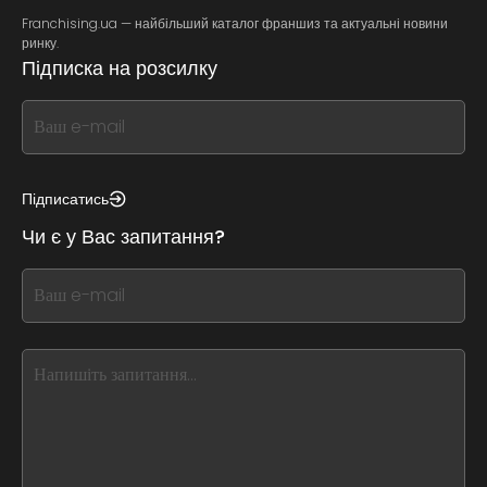
Franchising.ua — найбільший каталог франшиз та актуальні новини
ринку.
Підписка на розсилку
If
you
see
this,
Підписатись
leave
Чи є у Вас запитання?
this
form
If
field
you
blank
see
this,
leave
this
form
field