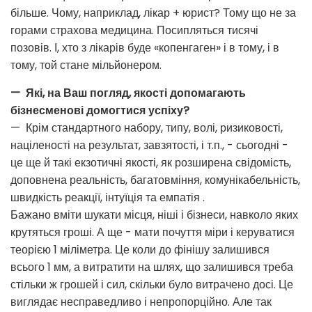
більше. Чому, наприклад, лікар + юрист? Тому що не за
горами страхова медицина. Посипляться тисячі
позовів. І, хто з лікарів буде «копенгаген» і в тому, і в
тому, той стане мільйонером.
— Які, на Ваш погляд, якості допомагають
бізнесменові домогтися успіху?
— Крім стандартного набору, типу, волі, ризиковості,
націленості на результат, завзятості, і т.п., - сьогодні -
це ще й такі екзотичні якості, як розширена свідомість,
доповнена реальність, багатовміння, комунікабельність,
швидкість реакції, інтуїція та емпатія .
Бажано вміти шукати місця, ніші і бізнеси, навколо яких
крутяться гроші. А ще - мати почуття міри і керуватися
теорією 1 міліметра. Це коли до фінішу залишився
всього 1 мм, а витратити на шлях, що залишився треба
стільки ж грошей і сил, скільки було витрачено досі. Це
виглядає несправедливо і непропорційно. Але так