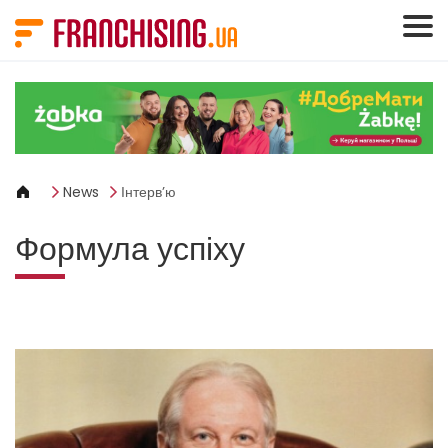
Панель керування кукі
News
Інтерв’ю
Формула успіху