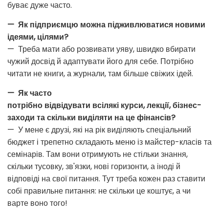
буває дуже часто.
— Як підприємцю можна підживлюватися новими
ідеями, цілями?
— Треба мати або розвивати уяву, швидко вбирати
чужий досвід й адаптувати його для себе. Потрібно
читати не книги, а журнали, там більше свіжих ідей.
— Як часто
потрібно відвідувати всілякі курси, лекції, бізнес-
заходи та скільки виділяти на це фінансів?
— У мене є друзі, які на рік виділяють спеціальний
бюджет і трепетно ​​складають меню із майстер-класів та
семінарів. Там вони отримують не стільки знання,
скільки тусовку, зв'язки, нові горизонти, а іноді й
відповіді на свої питання. Тут треба кожен раз ставити
собі правильне питання: не скільки це коштує, а чи
варте воно того!