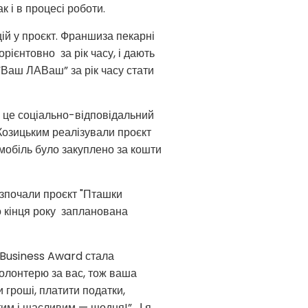
 і в процесі роботи.
ій у проєкт. Франшиза пекарні
ієнтовно за рік часу, і дають
“Ваш ЛАВаш” за рік часу стати
 це соціально-відповідальний
Козицьким реалізували проєкт
мобіль було закуплено за кошти
озпочали проєкт "Пташки
о кінця року запланована
 Business Award стала
волонтерю за вас, тож ваша
 гроші, платити податки,
тим і щасливим — щодня!”. І я