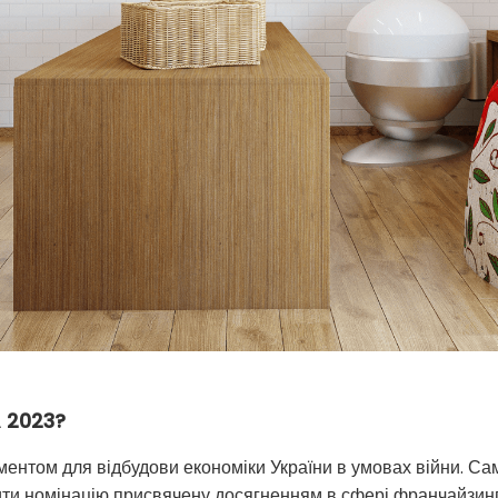
 2023?
ентом для відбудови економіки України в умовах війни. Сам
ти номінацію присвячену досягненням в сфері франчайзинг