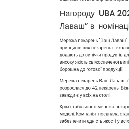
Нагороду UBA 202
Лаваш” в номінаці
Мережа пекарень "Ваш Лаваш" ви
принципів цих пекарень є еколо
додають до випічки продуктів д
високу якість свіжоспеченої ви
борошна до готової продукції.
Мережа пекарень Ваш Лаваш з’яв
розрослася до 42 пекарень. Біз
завжди є у всіх на столі.
Крім стабільності мережа пекар
моделі. Компанія поєднала стан
забезпечити єдність якості у всі