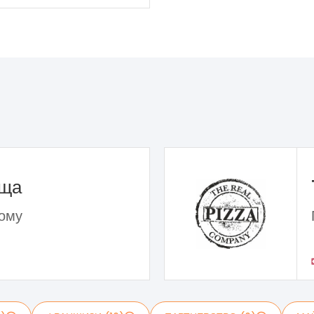
ьща
дому