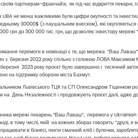
воїм партнерам-франчайзі, як під час відкриття пекарні, так
ля UBA не менш важливими були цифри окупності та інвестиц
редньому 30000$ (з паушальним внеском), які окупляються ор
000 грн до 300 000 тис. грн, що дозволяє інвестору мережі 
римання перемоги в номінації є те, що мережа “Ваш Лаваш”
лин з березня 2022 року спільно з головою ЛОВА Максимом 
 березня 2023 року проєкт було завершено і тисячний авто
но на підтримку оборони міста Бахмут.
ачальником Львівського ТЦК та СП Олександром Тіщенком р
и на День Незалежності і продовжують проєкт далі, адже д
овника мережі пекарень “Ваш Лаваш”, перемога у Ukrainian
і, в тому числі, якій на кожних зборах говорить: “друзі, я 
ацювати в бізнесі, пекти смачний хліб і булочки, заробляти
и так, щоб бізнес розвивався. Наша ціль робити кожного си