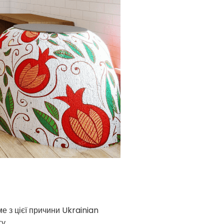
е з цієї причини Ukrainian
у.