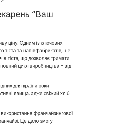
пекарень “Ваш
ву ціну. Одним із ключових
о тіста та напівфабрикатів, не
ів тіста, що дозволяє тримати
 повний цикл виробництва - від
адних для країни роки
тивні явища, адже свіжий хліб
е використання франчайзингової
анчайзі. Це дало змогу