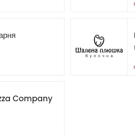
арня
izza Company