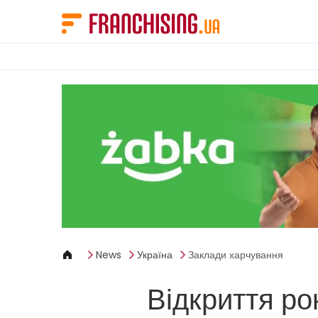
Панель керування кукі
News
Україна
Заклади харчування
Відкриття ро