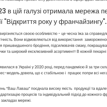
3 в цій галузі отримала мережа 
ї "Відкриття року у франчайзингу".
різняється своєю особливістю - це чесна їжа за справедли
гічність. Вони відмовляються від використання замороженог
ля пришвидшеного бродіння, підсилювачів смаку, покращувач
пічки та широкий ексклюзивний асортимент! В кожній пекарні
илася в Україні у 2020 році, перед пандемією й за три скл
нес-модель довела, що є стабільною і працює попри всі нега
ень “Ваш Лаваш” поєднала високу якість продукції та вдал
дартизацію процесів та індивідуальний підхід до кожного фр
х закладах мережі.