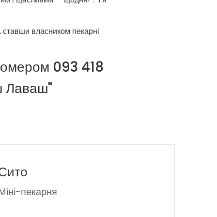
, ставши власником пекарні
номером 093 418
ш Лаваш"
Сито
Міні-пекарня