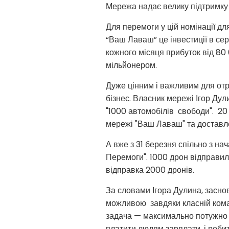
Мережа надає велику підтримку с
Для перемоги у цій номінації д
“Ваш Лаваш” це інвестиції в се
кожного місяця прибуток від 80 
мільйонером.
Дуже цінним і важливим для от
бізнес. Власник мережі Ігор Ду
"1000 автомобілів свободи". 20
мережі "Ваш Лаваш" та доставле
А вже з 31 березня спільно з н
Перемоги". 1000 дрон відправил
відправка 2000 дронів.
За словами Ігора Дулина, засн
можливою завдяки класній команд
задача — максимально потужно пр
платити людям зарплати, і робит