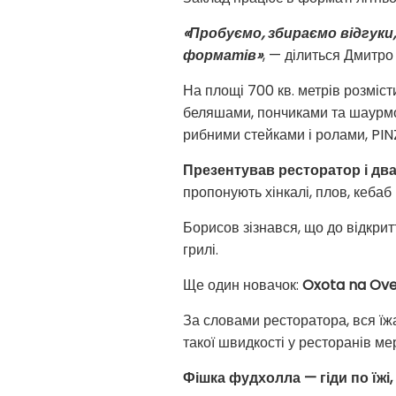
«Пробуємо, збираємо відгуки,
форматів»
, — ділиться Дмитр
На площі 700 кв. метрів розміс
беляшами, пончиками та шаурмо
рибними стейками і ролами, PINZ
Презентував ресторатор і дв
пропонують хінкалі, плов, кебаб
Борисов зізнався, що до відкрит
грилі.
Ще один новачок:
Oxota na Ove
За словами ресторатора, вся їжа
такої швидкості у ресторанів ме
Фішка фудхолла — гіди по їжі,