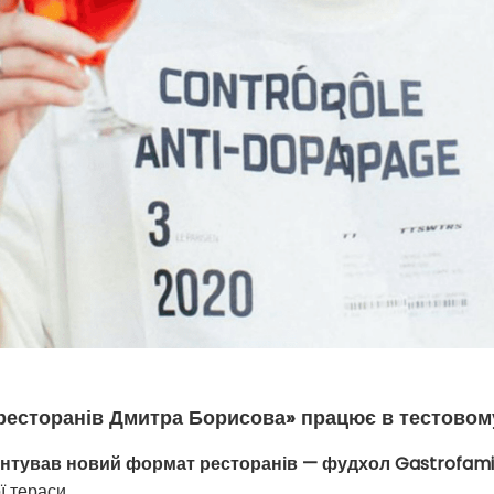
 ресторанів Дмитра Борисова» працює в тестовом
нтував новий формат ресторанів — фудхол Gastrofami
ї тераси.