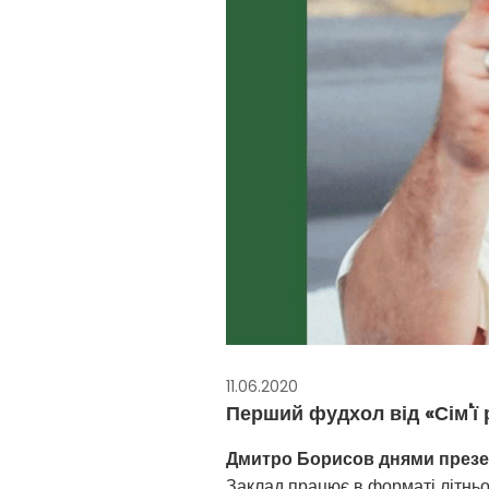
11.06.2020
Перший фудхол від «Сім'ї
Дмитро Борисов днями презе
Заклад працює в форматі літньо