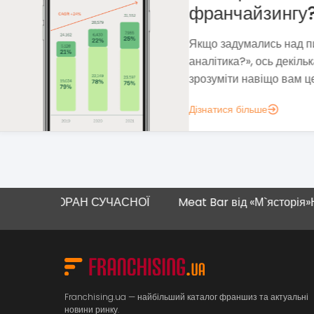
Франшиза пека
Методом власних проб 
прибуткову бізнес-мод
нестабільність і виклики
Дізнатися більше
ЗАКЛАДИ ХАРЧУВАННЯ
ОРАН СУЧАСНОЇ
Meat Bar від «М`ясторія»
Новий магаз
Franchising.ua — найбільший каталог франшиз та актуальні
новини ринку.