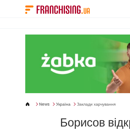
Панель керування кукі
News
Україна
Заклади харчування
Борисов від