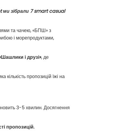
t ми зібрали 7 smart casual
лями та чачею, «БПШ» з
рибою і морепродуктами,
«Шашлики і друзі»
, де
а кількість пропозицій їжі на
тановить 3-5 хвилин. Досягнення
сті пропозицій.