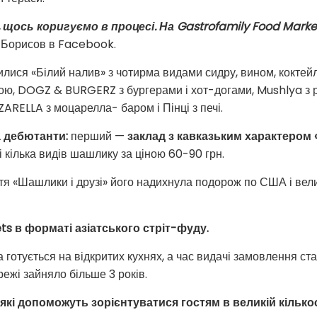
 щось коригуємо в процесі. На Gastrofamily Food Marke
о Борисов в Facebook.
тилися «Білий налив» з чотирма видами сидру, вином, коктей
ю, DOGZ & BURGERZ з бургерами і хот-догами, Mushlya з 
ARELLA з моцарелла- баром і Пінці з печі.
а дебютанти:
перший —
заклад з кавказьким характером 
 і кілька видів шашлику за ціною 60-90 грн.
тя «Шашлики і друзі» його надихнула подорож по США і велик
ts в форматі азіатського стріт-фуду.
 готується на відкритих кухнях, а час видачі замовлення с
режі зайняло більше 3 років.
 які допоможуть зорієнтуватися гостям в великій кілько