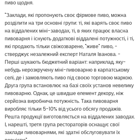
пиво щодня.
"Заклади, які пропонують своє фірмове пиво, можна
розділити на три основні групи: ті, які варять своє пиво
на віддалених міні-заводах, ті, в яких працює власна
пивоварня і існують додаткові віддалені потужності, і ті,
які продають тільки свіжозварене, "живе" пиво, -
стверджує незалежний експерт Наталя Іванова. -
Перші шукають бюджетний варіант: наприклад, яку-
небудь нерозкручену міні-пивоварню в карпатському
селі, де і замовляють пиво під своєю торговою маркою.
Друга група встановлює на базі своїх установ невелику
пивоварню. Однак, це швидше елемент декору, ніж
серйозна виробнича потужність. Така пивоварня
виробляє тільки 5-10% від усього обсягу продажів.
Решта продукції виготовляється на віддалених заводах.
І, нарешті, третя група рестораторів оснащує свої
заклади пивоварнями, які здатні обслуговувати їх