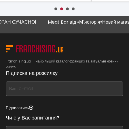
СУЧАСНОЇ
Meat Bar від «М`ясторія»
Новий магазин "Н
Franchising.ua — найбільший каталог франшиз та актуальні новини
ринку.
Підписка на розсилку
If
you
see
this,
Підписатись
leave
Чи є у Вас запитання?
this
form