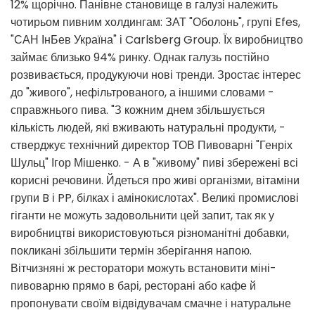
12% щорічно. Панівне становище в галузі належить
чотирьом пивним холдингам: ЗАТ "Оболонь", групі Efes,
"САН ІнБев Україна" і Carlsberg Group. Їх виробництво
займає близько 94% ринку. Однак галузь постійно
розвивається, продукуючи нові тренди. Зростає інтерес
до "живого", нефільтрованого, а іншими словами -
справжнього пива. "З кожним днем ​​збільшується
кількість людей, які вживають натуральні продукти, -
стверджує технічний директор ТОВ Пивоварні "Генріх
Шульц" Ігор Мішенко. - А в "живому" пиві збережені всі
корисні речовини. Йдеться про живі організми, вітаміни
групи B і PP, білках і амінокислотах". Великі промислові
гіганти не можуть задовольнити цей запит, так як у
виробництві використовуються різноманітні добавки,
покликані збільшити термін зберігання напою.
Вітчизняні ж ресторатори можуть встановити міні-
пивоварню прямо в барі, ресторані або кафе й
пропонувати своїм відвідувачам смачне і натуральне