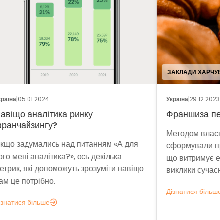
ЗАКЛАДИ ХАРЧУВАННЯ
ПРО
Україна
|
29.12.2023
Укра
Франшиза пекарні «Сито»
«М`
Методом власних проб та пошуків ми
Влі
ля
сформували прибуткову бізнес-модель,
про
що витримує економічну нестабільність і
а 1
віщо
виклики сучасності.
закл
Дізнатися більше
Дізн