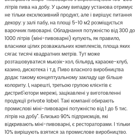
літрів пива на добу. У цьому випадку установа отримує
не тільки ексклюзивний продукт, але і вирішує питання
декору: у залі пабу, на площі 5-10 м
2
розміщується
варочник пивоварні. Обладнання потужністю від 300 до
1000 літрів (міні-пивоварні) купують, як правило,
власники цілих розважальних комплексів, площа яких
сягає тисячі квадратних метрів. Тут може
розташовуватися мьюзік-хол, більярд, караоке-клуб,
казино, дискотека і т.д. Пиво власного виробництва
додає такому концептуальному закладу ще більше
колориту. І, нарешті, третьою групою клієнтів є
дистриб'ютори мережі, зацікавлені у виготовленні
продукції private label. Такі компанії обирають
промислові міні-пивоварні потужністю від 1 до 5 тис.
літрів на добу". Близько 90% підприємців, які
відкривають міні-пивоварні, є рестораторами. І тільки
10% вирішують взятися за промислове виробництво.