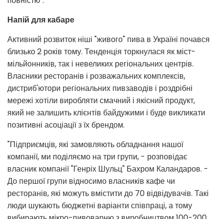
повністю".
Напій для кабаре
Активний розвиток ніші "живого" пива в Україні почався
близько 2 років тому. Тенденція торкнулася як міст-
мільйонників, так і невеликих регіональних центрів.
Власники ресторанів і розважальних комплексів,
дистриб'ютори регіональних пивзаводів і роздрібні
мережі хотіли виробляти смачний і якісний продукт,
який не залишить клієнтів байдужими і буде викликати
позитивні асоціації з їх брендом.
"Підприємців, які замовляють обладнання нашої
компанії, ми поділяємо на три групи, - розповідає
власник компанії "Генріх Шульц" Бахром Каландаров. -
До першої групи відносимо власників кафе чи
ресторанів, які можуть вмістити до 70 відвідувачів. Такі
люди шукають бюджетні варіанти співпраці, а тому
вибирають мікро-пивоварню з виробництвом 100-200