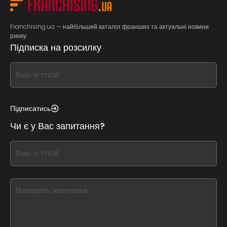
Franchising.ua — найбільший каталог франшиз та актуальні новини
ринку.
Підписка на розсилку
If
you
see
this,
Підписатись
leave
Чи є у Вас запитання?
this
form
If
field
you
blank
see
this,
leave
this
form