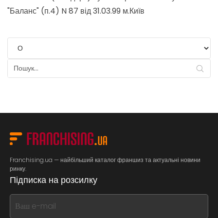
"Баланс" (п.4) N 87 від 31.03.99 м.Київ
Franchising.ua — найбільший каталог франшиз та актуальні новини
ринку.
Підписка на розсилку
If
you