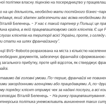
ьної політики власну ліцензію на посередництво у працевлаш
 на цю діяльність, необхідно мати постійного бізнес-пар
едавця, який здатен забезпечити вас всіма необхідними д
Віталій Беленець. -
У нас є такий партнер у Польщі: це пр
на країна, в якій працевлаштовуємо своїх клієнтів. Є ще Р
угах клієнтів на території всієї України, проте, з огляду 
и стати на шлях франчайзингу".
ції BVS-Rabota розрахована на міста з кількістю населення 
необхідних документів, забезпечує франчайзі сформованою 
загального прибутку, проте цей відсоток, як стверджує фра
айзі.
тавимо дві головні умови. По-перше, франчайзі не повине
ими закордонними агенціями або працедавцями. А, по-друг
му порядку: клієнт отримує чек за надані послуги, а всі 
озповідає Віталій Беленець. -
На ринку працевлаштування 
ртнерська політика унеможливить виникнення таких ситу