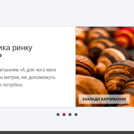
рні «Сито»
та пошуків ми сформували
ель, що витримує економічну
 сучасності.
ПРОДУКТИ ХАРЧУВАННЯ, Н