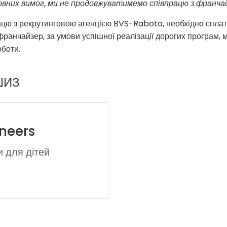
овних вимог, ми не продовжуватимемо співпрацю з франчайз
ацю з рекрутинговою агенцією BVS-Rabota, необхідно сплат
франчайзер, за умови успішної реалізації дорогих програм,
оботи.
ШИЗ
neers
и для дітей