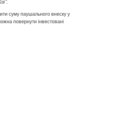
і".
ити суму паушального внеску у
 можна повернути інвестовані