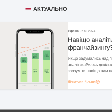
АКТУАЛЬНО
Україна
|
29.12.2023
Франшиза пека
Методом власних проб 
прибуткову бізнес-мод
нестабільність і виклики
Дізнатися більше
ЗАКЛАДИ ХАРЧУВАННЯ