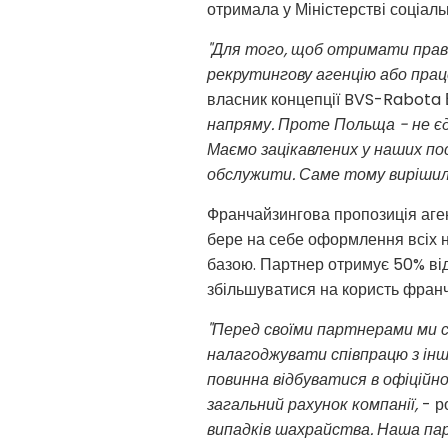
отримала у Міністерстві соціал
"Для того, щоб отримати право
рекрутингову агенцію або прац
власник концепції BVS-Rabota 
напряму. Проте Польща - не єди
Маємо зацікавлених у наших посл
обслужити. Саме тому вирішил
Франчайзингова пропозиція аген
бере на себе оформлення всіх 
базою. Партнер отримує 50% від 
збільшуватися на користь франч
"Перед своїми партнерами ми с
налагоджувати співпрацю з інш
повинна відбуватися в офіційно
загальний рахунок компанії,
- р
випадків шахрайства. Наша па