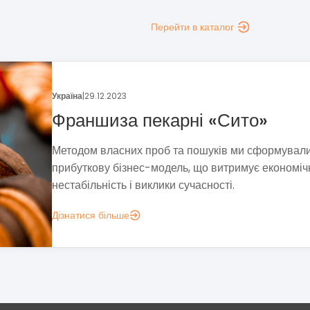
Перейти в каталог
Україна
|
13.12.2023
«М`ясторія» в Івано-Франківсь
Влітку 2023 року «М`ясторія» оголосила про офіц
старт продажу франшизи, а 11 листопада вже
презентувала перший заклад, відкритий спільно з..
Дізнатися більше
АПОЇ