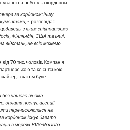
туванні на роботу за кордоном.
тнера за кордоном: іншу
окументами,
- розповідає
ацедавець, з яким співпрацюємо
осія, Фінляндія, США та інші.
на відстань, не всіх можемо
від 70 тис. чоловік. Компанія
партнерською та клієнтською
нчайзер, з часом буде
н без нашого відома
е, оплата послуг агенції
кошти перечисляються на
за кордоном існує багато
ацій в мережі BVS-Rabota.