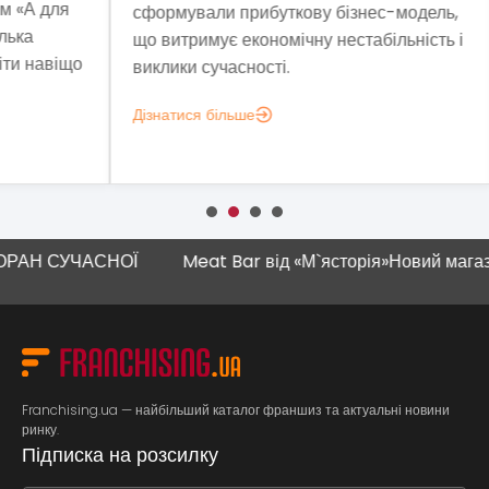
ля
сформували прибуткову бізнес-модель,
про
що витримує економічну нестабільність і
а 1
віщо
виклики сучасності.
закл
Дізнатися більше
Дізн
СУЧАСНОЇ
Meat Bar від «М`ясторія»
Новий магазин "На
Franchising.ua — найбільший каталог франшиз та актуальні новини
ринку.
Підписка на розсилку