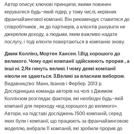
Автор описує ключові принципи, якими повинен
керуватися будь-який лідер, у тому числі, керівник
франчайзингової компанії. Він рекомендує ставитися до
співробітників , як до партнерів, а клієнтів рахувати не
джерелом доходу, а людьми, яким важливо надати
послугу, і тоді клієнти повертаються в компанію знову.
Джим Коллінз, Мортен Хансен. 1.Від хорошого до
великого. Чому одні компанії здійснюють прорив , а
інші ні. 2.Як гинуть великі. І чому деякі компанії
ніколи не здаються. 3.Великі за власним вибором.
Видавництво: Манн, Іванов і Фербер. 2013 р.
Дослідницька команда авторів на чолі з Джимом
Коллінзом розглядає фактори, які необхідні будь-якій
компанії для переходу «від хорошого до великого».
Автори, на підставі досліджень 1500 компаній, серед
яких були і компанії, що працюють за франчайзинговою
моделлю, вибрали 11 компаній, які зробили прорив до