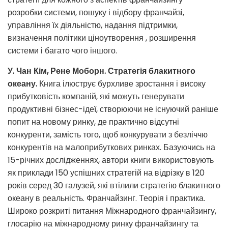
розробки системи, пошуку і відбору франчайзі,
управління їх діяльністю, надання підтримки,
визначення політики ціноутворення , розширення
системи і багато чого іншого.
У. Чан Кім, Рене Моборн. Стратегія блакитного
океану.
Книга ілюструє бурхливе зростання і високу
прибутковість компаній, які можуть генерувати
продуктивні бізнес-ідеї, створюючи не існуючий раніше
попит на новому ринку, де практично відсутні
конкуренти, замість того, щоб конкурувати з безліччю
конкурентів на малоприбуткових ринках. Базуючись на
15-річних дослідженнях, автори книги використовують
як приклади 150 успішних стратегій на відрізку в 120
років серед 30 галузей, які втілили стратегію блакитного
океану в реальність. Франчайзинг. Теорія і практика.
Широко розкриті питання Міжнародного франчайзингу,
глосарію на міжнародному ринку франчайзингу та