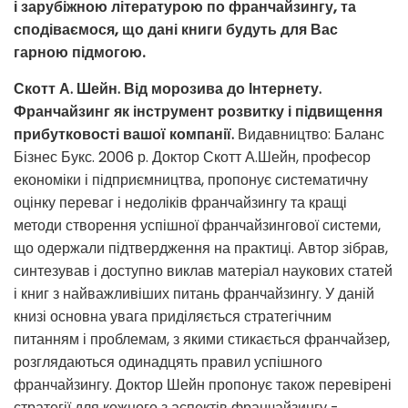
і зарубіжною літературою по франчайзингу, та
сподіваємося, що дані книги будуть для Вас
гарною підмогою.
Скотт А. Шейн. Від морозива до Інтернету.
Франчайзинг як інструмент розвитку і підвищення
прибутковості вашої компанії.
Видавництво: Баланс
Бізнес Букс. 2006 р. Доктор Скотт А.Шейн, професор
економіки і підприємництва, пропонує систематичну
оцінку переваг і недоліків франчайзингу та кращі
методи створення успішної франчайзингової системи,
що одержали підтвердження на практиці. Автор зібрав,
синтезував і доступно виклав матеріал наукових статей
і книг з найважливіших питань франчайзингу. У даній
книзі основна увага приділяється стратегічним
питанням і проблемам, з якими стикається франчайзер,
розглядаються одинадцять правил успішного
франчайзингу. Доктор Шейн пропонує також перевірені
стратегії для кожного з аспектів франчайзингу -