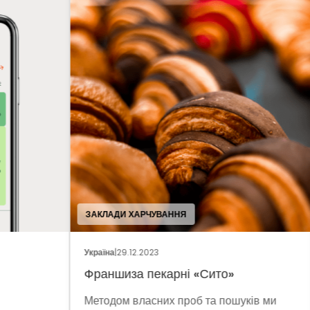
ЗАКЛАДИ ХАРЧУВАННЯ
ПРО
Україна
|
29.12.2023
Укра
Франшиза пекарні «Сито»
«М`
Методом власних проб та пошуків ми
Влі