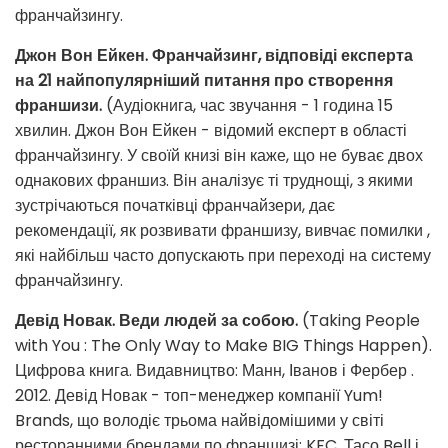
франчайзингу.
Джон Вон Ейкен. Франчайзинг, відповіді експерта
на 21 найпопулярніший питання про створення
франшизи.
(Аудіокнига, час звучання - 1 година 15
хвилин. Джон Вон Ейкен - відомий експерт в області
франчайзингу. У своїй книзі він каже, що не буває двох
однакових франшиз. Він аналізує ті труднощі, з якими
зустрічаються початківці франчайзери, дає
рекомендації, як розвивати франшизу, вивчає помилки ,
які найбільш часто допускають при переході на систему
франчайзингу.
Девід Новак. Веди людей за собою.
(Taking People
with You : The Only Way to Make BIG Things Happen).
Цифрова книга. Видавництво: Манн, Іванов і Фербер .
2012. Девід Новак - топ-менеджер компанії Yum!
Brands, що володіє трьома найвідомішими у світі
ресторанними брендами по франшизі: KFC, Тасо Bell і