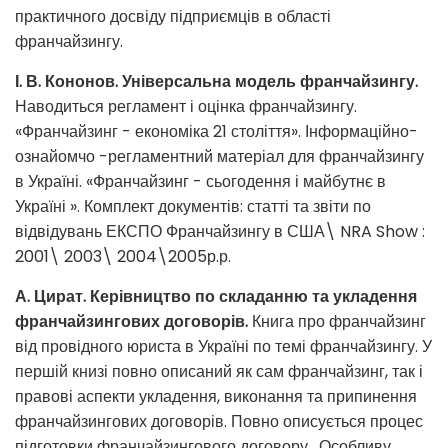
практичного досвіду підприємців в області
франчайзингу.
І. В. Кононов. Універсальна модель франчайзингу.
Наводиться регламент і оцінка франчайзингу.
«Франчайзинг - економіка 21 століття». Інформаційно-
ознайомчо -регламентний матеріал для франчайзингу
в Україні. «Франчайзинг - сьогодення і майбутнє в
Україні ». Комплект документів: статті та звіти по
відвідувань ЕКСПО Франчайзингу в США\ NRA Show :
2001\ 2003\ 2004\2005р.р.
А. Цират. Керівництво по складанню та укладення
франчайзингових договорів.
Книга про франчайзинг
від провідного юриста в Україні по темі франчайзингу. У
першій книзі повно описаний як сам франчайзинг, так і
правові аспекти укладення, виконання та припинення
франчайзингових договорів. Повно описується процес
підготовки франчайзингового договору . Особливу