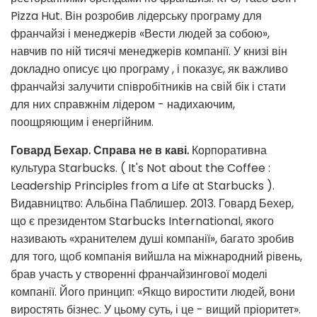
Pizza Hut. Він розробив лідерську програму для
франчайзі і менеджерів «Вести людей за собою»,
навчив по ній тисячі менеджерів компанії. У книзі він
докладно описує цю програму , і показує, як важливо
франчайзі залучити співробітників на свій бік і стати
для них справжнім лідером - надихаючим,
поощряющим і енергійним.
Говард Бехар. Справа не в каві.
Корпоративна
культура Starbucks. ( It's Not about the Coffee :
Leadership Principles from a Life at Starbucks ).
Видавництво: Альбіна Паблишер. 2013. Говард Бехер,
що є президентом Starbucks International, якого
називають «хранителем душі компанії», багато зробив
для того, щоб компанія вийшла на міжнародний рівень,
брав участь у створенні франчайзингової моделі
компанії. Його принцип: «Якщо виростити людей, вони
виростять бізнес. У цьому суть, і це - вищий пріоритет».