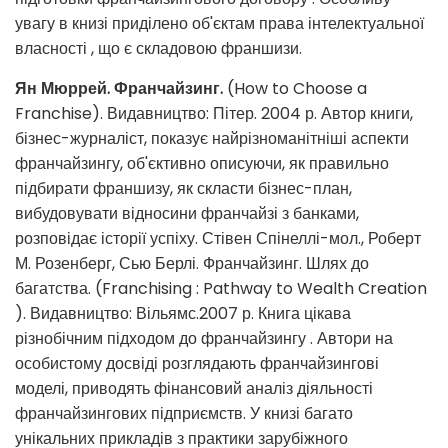
увагу в книзі приділено об'єктам права інтелектуальної
власності , що є складовою франшизи.
Ян Мюррей. Франчайзинг.
(How to Choose a
Franchise). Видавництво: Пітер. 2004 р. Автор книги,
бізнес-журналіст, показує найрізноманітніші аспекти
франчайзингу, об'єктивно описуючи, як правильно
підбирати франшизу, як скласти бізнес-план,
вибудовувати відносини франчайзі з банками,
розповідає історії успіху. Стівен Спінеллі-мол., Роберт
М. Розенберг, Сью Берлі. Франчайзинг. Шлях до
багатства. (Franchising : Pathway to Wealth Creation
). Видавництво: Вільямс.2007 р. Книга цікава
різнобічним підходом до франчайзингу . Автори на
особистому досвіді розглядають франчайзингові
моделі, приводять фінансовий аналіз діяльності
франчайзингових підприємств. У книзі багато
унікальних прикладів з практики зарубіжного