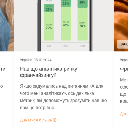
ЗАКЛАДИ ХАРЧУВАНН
|
05.01.2024
Україна
|
29.12.2023
о аналітика ринку
Франшиза пекарн
чайзингу?
Методом власних п
задумались над питанням «А для
сформували прибут
ені аналітика?», ось декілька
що витримує економ
к, які допоможуть зрозуміти навіщо
виклики сучасності.
 потрібно.
Дізнатися більше
ися більше