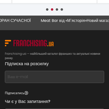
АН СУЧАСНОЇ
Meat Bar від «М`ясторія»
Новий магазин 
Franchising.ua — найбільший каталог франшиз та актуальні новини
ринку.
Підписка на розсилку
If
you
see
this,
Підписатись
leave
Чи є у Вас запитання?
this