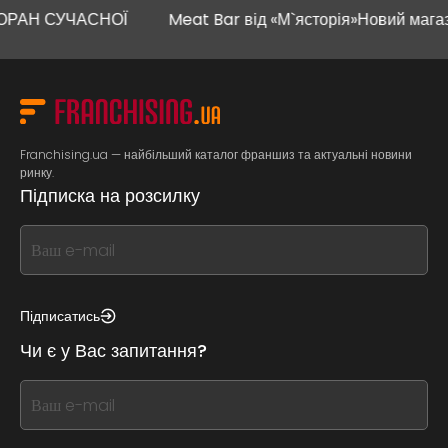
АН СУЧАСНОЇ
Meat Bar від «М`ясторія»
Новий магазин 
Franchising.ua — найбільший каталог франшиз та актуальні новини
ринку.
Підписка на розсилку
If
you
see
this,
Підписатись
leave
Чи є у Вас запитання?
this
form
If
field
you
blank
see