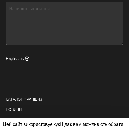
this,
leave
this
form
field
blank
Надіслати
КАТАЛОГ ФРАНШИЗ
НОВИНИ
КОНСАЛТИНГ
Цей сайт використовує кукі і дає вам можливість обрати