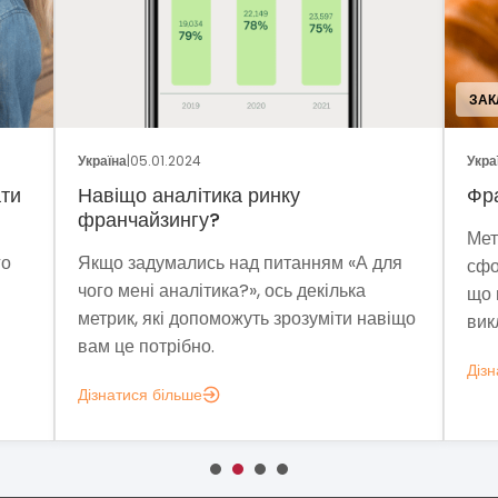
ЗАК
Україна
|
05.01.2024
Укра
ати
Навіщо аналітика ринку
Фр
франчайзингу?
Мет
го
Якщо задумались над питанням «А для
сфо
чого мені аналітика?», ось декілька
що 
метрик, які допоможуть зрозуміти навіщо
вик
вам це потрібно.
Дізн
Дізнатися більше