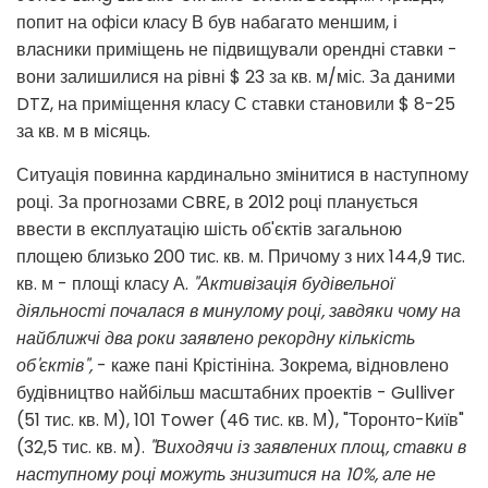
попит на офіси класу В був набагато меншим, і
власники приміщень не підвищували орендні ставки -
вони залишилися на рівні $ 23 за кв. м/міс. За даними
DTZ, на приміщення класу С ставки становили $ 8-25
за кв. м в місяць.
Ситуація повинна кардинально змінитися в наступному
році. За прогнозами CBRE, в 2012 році планується
ввести в експлуатацію шість об'єктів загальною
площею близько 200 тис. кв. м. Причому з них 144,9 тис.
кв. м - площі класу А.
"Активізація будівельної
діяльності почалася в минулому році, завдяки чому на
найближчі два роки заявлено рекордну кількість
об'єктів",
- каже пані Крістініна. Зокрема, відновлено
будівництво найбільш масштабних проектів - Gulliver
(51 тис. кв. М), 101 Tower (46 тис. кв. М), "Торонто-Київ"
(32,5 тис. кв. м).
"Виходячи із заявлених площ, ставки в
наступному році можуть знизитися на 10%, але не