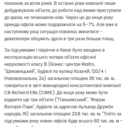
показник за вісім років. В останні роки компанії лише
добудовували об'єкти, до роботи над якими приступили
до кризи, не починаючи нові. Через це до кінця року
оренда офісів може подорожчати на 5-7%. Але вже в
наступному році ситуація повинна змінитися -
девелопери обіцяють здати в три рази більше площ.
За підсумками I півріччя в Києві було введено в
експлуатацію всього чотири об'єкти офісної
нерухомості класу В (бізнес-центри Rialto,
"Щекавицький", будівлі по вулиці Козачій, 120/4 і
Нововокзальна, 2а) загальною площею 36 тис. кв. м,
говориться в звіті міжнародної консалтингової компанії
CB Richard Ellis (CBRE). До кінця року може бути
відкрито ще три об'єкти ("Паньківський", "Форум
Вікторія Парк", будівля за адресою бульвар Дружби
народів, 19) загальною площею 23,8 тис. кв. м. "Тобто за
підсумками року нових офісів буде всього 60 тис. кв. м -