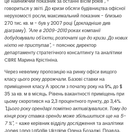
це найнижчий показник за останні вісім років", -
говориться у звіті. До кризи обсяги будівництва офісної
нерухомості росли, максимальний показник - близько
270 тис. кв. м - був у 2007 році (докладніше див
діаграму).
"Але в 2009-2010 роках компанії
добудовували об'єкти, розпочаті ще до кризи. До нових
ніхто не приступав",
- пояснює директор
департаменту стратегічного консалтингу та аналітики
CBRE Марина Крістініна.
Через невелику пропозицію на ринку офіси вищого
класу цього року дорожчали. Базові ставки на
приміщення класу А зросли з початку року на 9%, до $
35 за кв. м в місяць. Рівень вакантності приміщень при
цьому скоротився на 2,3 процентного пункту, до 3,4%.
"Цього року орендарі помітно активізувалися. Тому до
кінця року ставка оренди може збільшитися ще на 5-
7 %",
- каже керівник відділу дослідження та аналітики
Jones Lang LaSalle Ukraine Олена Бозаджі. Правда,