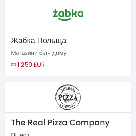
Жабка Польща
Mагазини біля дому
1 250 EUR
The Real Pizza Company
Піцерії