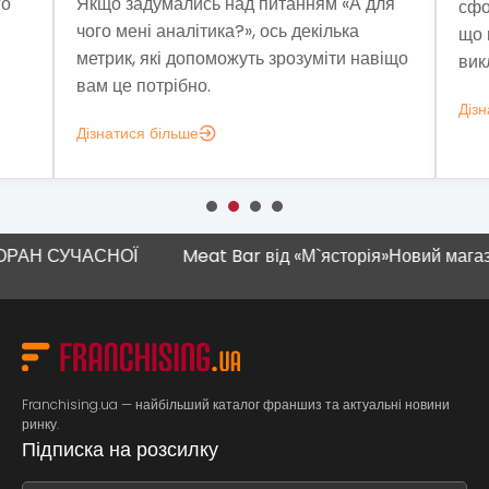
о
Якщо задумались над питанням «А для
сфор
чого мені аналітика?», ось декілька
що в
метрик, які допоможуть зрозуміти навіщо
викл
вам це потрібно.
Дізн
Дізнатися більше
АН СУЧАСНОЇ
Meat Bar від «М`ясторія»
Новий магазин 
Franchising.ua — найбільший каталог франшиз та актуальні новини
ринку.
Підписка на розсилку