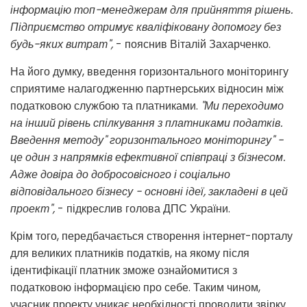
інформацію топ-менеджерам для прийняття рішень.
Підприємство отримує кваліфіковану допомогу без
будь-яких витрат",
- пояснив Віталій Захарченко.
На його думку, введення горизонтального моніторингу
сприятиме налагодженню партнерських відносин між
податковою службою та платниками.
"Ми переходимо
на інший рівень спілкування з платниками податків.
Введення методу" горизонтального моніторингу" -
це один з напрямків ефективної співпраці з бізнесом.
Адже довіра до добросовісного і соціально
відповідального бізнесу - основні ідеї, закладені в цей
проект",
- підкреслив голова ДПС України.
Крім того, передбачається створення інтернет-порталу
для великих платників податків, на якому після
ідентифікації платник зможе ознайомитися з
податковою інформацією про себе. Таким чином,
учасник проекту уникає необхідності проводити звірку