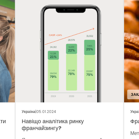
ЗАКЛ
Україна
|
05.01.2024
Украї
ти
Навіщо аналітика ринку
Фра
франчайзингу?
Мето