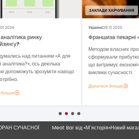
ЗАКЛАДИ ХАРЧУВАННЯ
ПРО
Україна
|
29.12.2023
Укра
Франшиза пекарні «Сито»
«М`
Методом власних проб та пошуків ми
Влі
ля
сформували прибуткову бізнес-модель,
про
що витримує економічну нестабільність і
а 1
віщо
виклики сучасності.
закл
Дізнатися більше
Дізн
Н СУЧАСНОЇ
Meat Bar від «М`ясторія»
Новий магазин "