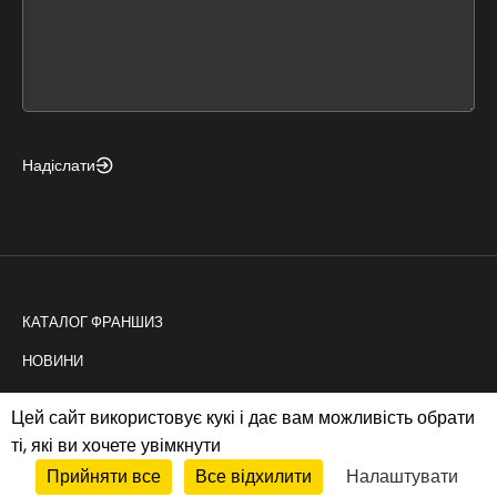
this
form
field
blank
Надіслати
КАТАЛОГ ФРАНШИЗ
НОВИНИ
КОНСАЛТИНГ
Цей сайт використовує кукі і дає вам можливість обрати
ті, які ви хочете увімкнути
Прийняти все
Все відхилити
Налаштувати
Політика cookies
|
Privacy policy