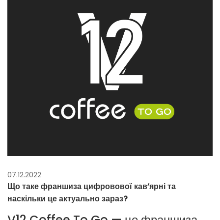
07.12.2022
Що таке франшиза цифровової кав’ярні та
наскільки це актуально зараз?
V12 Coffee To Go — це франшиза