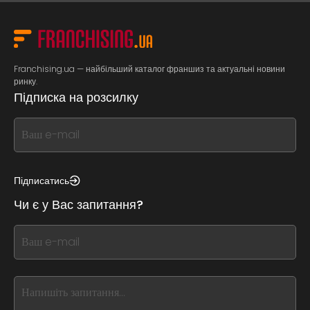
Franchising.ua — найбільший каталог франшиз та актуальні новини
ринку.
Підписка на розсилку
If
you
see
this,
Підписатись
leave
Чи є у Вас запитання?
this
form
If
field
you
blank
see
this,
leave