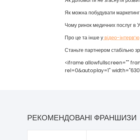
Як допомогти не згаснути розви
Як можна побудувати маркетинг
Чому ринок медичних послуг в У
Про це та інше у
відео-інтерв’ю
Станьте партнером стабільно зро
<iframe allowfullscreen="" 
rel=0&autoplay=1" width="630
РЕКОМЕНДОВАНІ ФРАНШИЗИ