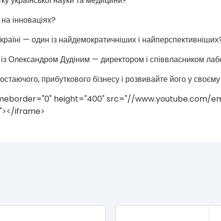
тку української науки та медицини?
 на інноваціях?
країні — один із найдемократичніших і найперспективніших
із Олександром Дудіним — директором і співвласником лаб
стаючого, прибуткового бізнесу і розвивайте його у своєму 
frameborder="0" height="400" src="//www.youtube.co
"></iframe>