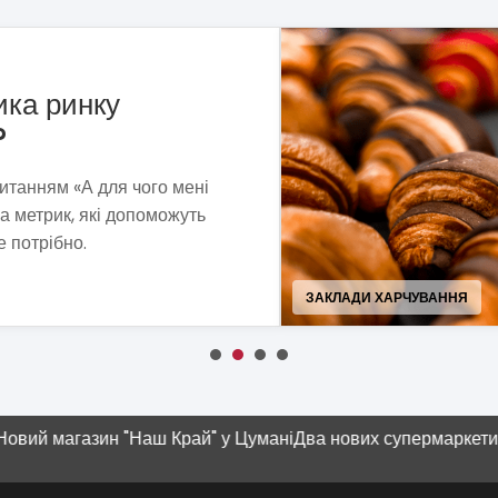
рні «Сито»
та пошуків ми сформували
ель, що витримує економічну
 сучасності.
ПРОДУКТИ ХАРЧУВАННЯ, Н
газин "Наш Край" у Цумані
Два нових супермаркети SPAR
Су
пл