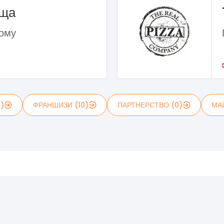
ьща
дому
1)
ФРАНШИЗИ (10)
ПАРТНЕРСТВО (0)
МА