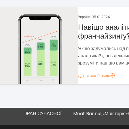
Україна
|
29.12.2023
Франшиза пека
Методом власних проб 
прибуткову бізнес-мод
нестабільність і виклики
Дізнатися більше
ЗАКЛАДИ ХАРЧУВАННЯ
СТОРАН СУЧАСНОЇ
Meat Bar від «М`ясторія»
Новий ма