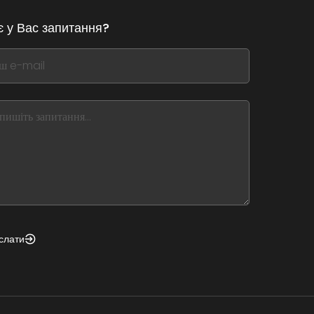
є у Вас запитання?
,
ve
m
d
nk
слати