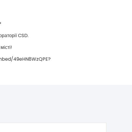
?
ораторії CSD.
місті!
m/embed/49eHN8WzQPE?