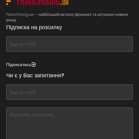
Franchising.ua — найбільший каталог франшиз та актуальні новини
ринку.
Підписка на розсилку
If
you
see
this,
Підписатись
leave
Чи є у Вас запитання?
this
form
If
field
you
blank
see
this,
leave
this
form