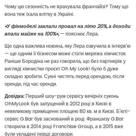
Чому цю сезонність не врахувала франчайзі? Тому що
вона теж їхала влітку в Україні.
«У фінмоделі заклали провал на літо 20%, а доходи
впали майже на 100%»,
—
пояснює Лера.
Ще одна важлива новина, яку Лера озвучила в інтерв'ю
— ще одним її бізнесом може стати мережа хімчисток.
Раніше Бородіна не раз говорила, що без партнерів у
вигляді хімчистки проєкт Oh My Look! було б дуже
складно зробити. Сукні чистять перед орендою, після
оренди, під час оренди.
Довідка:
Перший шоу-рум сервісу вечірніх суконь
OhMyLook був запущений в 2012 році в Києві в
невеликому приміщенні площею 80 кв. м в Києві. Б'юті-
сервіс G.Bar був заснований в році.
Франшизу G.Bar
створила в 2014 році Franchise Group, а в 2015 вже
були укладені перші договори.