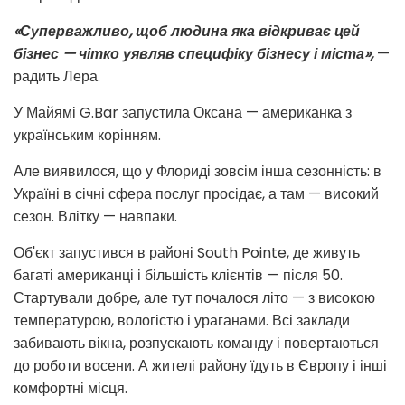
«Суперважливо, щоб людина яка відкриває цей
бізнес
—
чітко уявляв специфіку бізнесу і міста»,
—
радить Лера.
У Майямі G.Bar запустила Оксана
—
американка з
українським корінням.
Але виявилося, що у Флориді зовсім інша сезонність: в
Україні в січні сфера послуг просідає, а там
—
високий
сезон. Влітку
—
навпаки.
Об'єкт запустився в районі South Pointe, де живуть
багаті американці і більшість клієнтів
—
після 50.
Стартували добре, але тут почалося літо
—
з високою
температурою, вологістю і ураганами. Всі заклади
забивають вікна, розпускають команду і повертаються
до роботи восени. А жителі району їдуть в Європу і інші
комфортні місця.