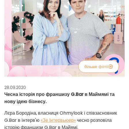
більше фото
28.09.2020
Чесна історія про франшизу G.Bar в Маймямі та
нову ідею бізнесу.
Лєра Бородіна, власниця Ohmylook і співзасновник
G.Bar в інтерв'ю
«Зе Інтервьюер»
чесно розповіла
історію франшизи G.Bar в Майямі.