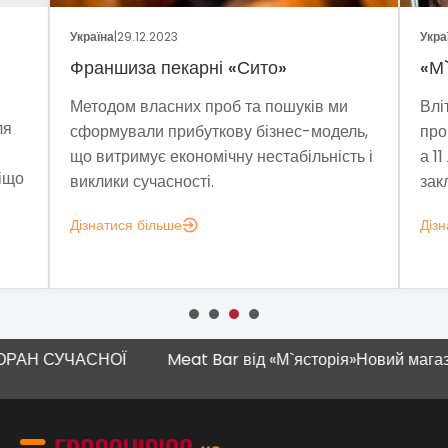
Україна
|
29.12.2023
Укра
Франшиза пекарні «Сито»
«М`
Методом власних проб та пошуків ми
Влі
ля
сформували прибуткову бізнес-модель,
про
що витримує економічну нестабільність і
а 1
віщо
виклики сучасності.
закл
Дізнатися більше
Дізн
 СУЧАСНОЇ
Meat Bar від «М`ясторія»
Новий магазин "