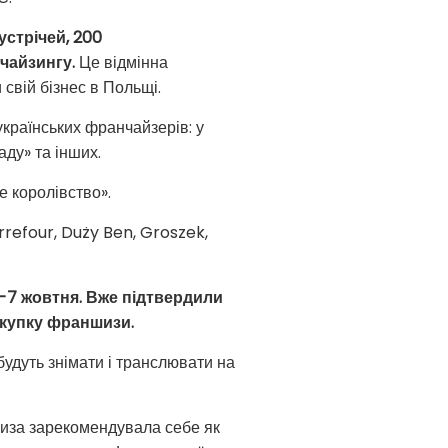
устрічей, 200
нчайзингу.
Це відмінна
свій бізнес в Польщі.
українських франчайзерів: у
ду» та інших.
е королівство».
refour, Duży Ben, Groszek,
4-7 жовтня. Вже підтвердили
окупку франшизи.
будуть знімати і транслювати на
иза зарекомендувала себе як