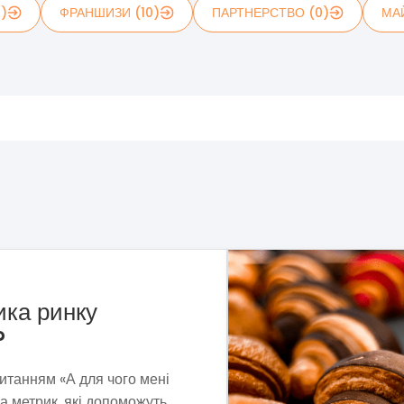
1)
ФРАНШИЗИ (10)
ПАРТНЕРСТВО (0)
МА
рні «Сито»
та пошуків ми сформували
ель, що витримує економічну