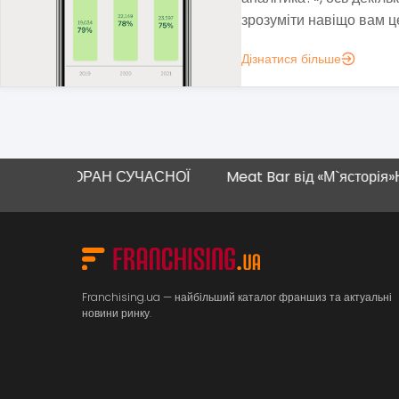
нестабільність і виклики
Дізнатися більше
ЗАКЛАДИ ХАРЧУВАННЯ
ТОРАН СУЧАСНОЇ
Meat Bar від «М`ясторія»
Новий мага
Franchising.ua — найбільший каталог франшиз та актуальні
новини ринку.