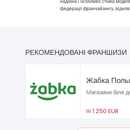
надійна і особливо стійка моде
федерації франчайзингу, віднов
РЕКОМЕНДОВАНІ ФРАНШИЗИ
Жабка Пол
Mагазини біля 
1 250 EUR