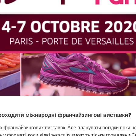
роходити міжнародні франчайзингові виставки?
х франчайзингових виставок. Але планувати поїздки поки н
 у форматі, коли відвідувати їх зможуть тільки громадяни Є