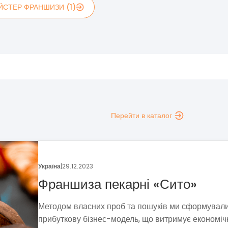
ЙСТЕР ФРАНШИЗИ (1)
Перейти в каталог
Україна
|
13.12.2023
«М`ясторія» в Івано-Франківсь
Влітку 2023 року «М`ясторія» оголосила про офіц
старт продажу франшизи, а 11 листопада вже