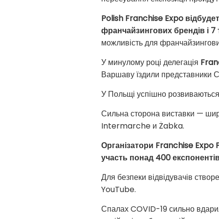
Polish Franchise Expo відбуде
франчайзингових брендів і 7
можливість для франчайзингових
У минулому році делегація
Fran
Варшаву їздили представники Сі
У Польщі успішно розвиваються т
Сильна сторона виставки — шир
Intermarche и Żabka.
Організатори Franchise Expo 
участь понад 400 експонентів
Для безпеки відвідувачів створе
YouTube.
Спалах COVID-19 сильно вдарил