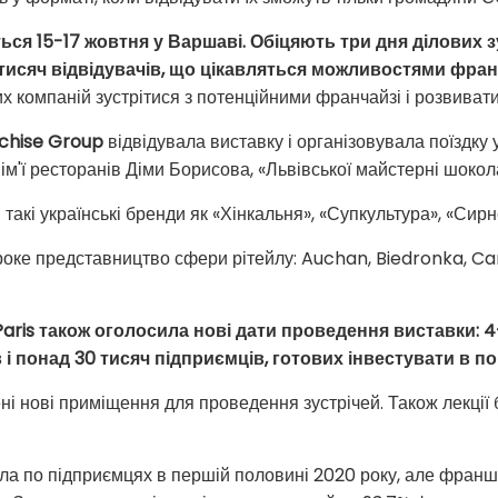
ться 15-17 жовтня у Варшаві. Обіцяють три дня ділових з
 тисяч відвідувачів, що цікавляться можливостями фра
 компаній зустрітися з потенційними франчайзі і розвивати 
chise Group
відвідувала виставку і організовувала поїздку 
м'ї ресторанів Діми Борисова, «Львівської майстерні шокола
акі українські бренди як «Хінкальня», «Супкультура», «Сирн
оке представництво сфери рітейлу: Auchan, Biedronka, Car
Paris також оголосила нові дати проведення виставки: 
 і понад 30 тисяч підприємців, готових інвестувати в п
ні нові приміщення для проведення зустрічей. Також лекції 
а по підприємцях в першій половині 2020 року, але франш