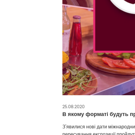
25.08.2020
В якому форматі будуть п
З'явилися нові дати міжнародни
пересування експозиції пройдуть