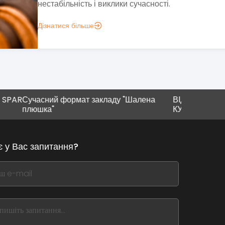
презентувала перший заклад, відкритий спільно з..
Дізнатися більше
АПОЇ
асний формат закладу "Шалена
ВІДКРИЛИ РЕСТОРАН 
шка"
КУХНІ NAI
є у Вас запитання?
,
ve