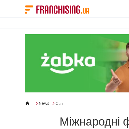
Панель керування кукі
News
Світ
Міжнародні 