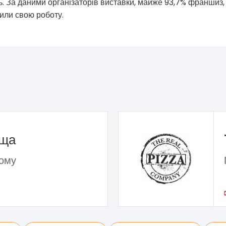
ль. За даними організаторів виставки, майже 93,7% франшиз,
или свою роботу.
ьща
дому