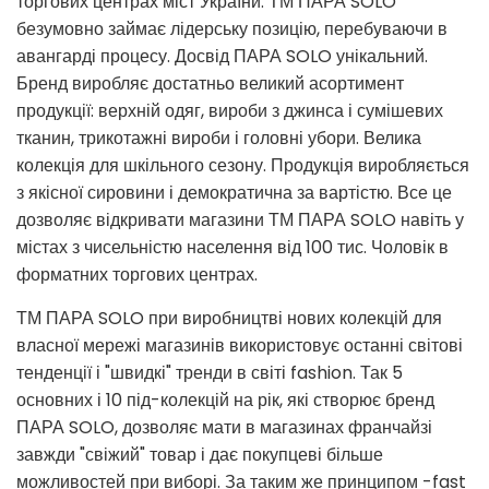
торгових центрах міст України. ТМ ПАРА SOLO
безумовно займає лідерську позицію, перебуваючи в
авангарді процесу. Досвід ПАРА SOLO унікальний.
Бренд виробляє достатньо великий асортимент
продукції: верхній одяг, вироби з джинса і сумішевих
тканин, трикотажні вироби і головні убори. Велика
колекція для шкільного сезону. Продукція виробляється
з якісної сировини і демократична за вартістю. Все це
дозволяє відкривати магазини ТМ ПАРА SOLO навіть у
містах з чисельністю населення від 100 тис. Чоловік в
форматних торгових центрах.
ТМ ПАРА SOLO при виробництві нових колекцій для
власної мережі магазинів використовує останні світові
тенденції і "швидкі" тренди в світі fashion. Так 5
основних і 10 під-колекцій на рік, які створює бренд
ПАРА SOLO, дозволяє мати в магазинах франчайзі
завжди "свіжий" товар і дає покупцеві більше
можливостей при виборі. За таким же принципом -fast