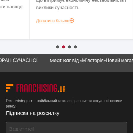
що витримує економічну нестабільність і
а 1
віщо
виклики сучасності.
закл
Дізнатися більше
Дізн
 СУЧАСНОЇ
Meat Bar від «М`ясторія»
Новий магазин "Н
Franchising.ua — найбільший каталог франшиз та актуальні новини
ринку.
Підписка на розсилку
If
you