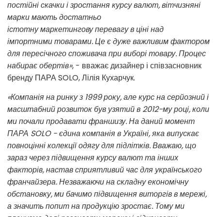
постійні скачки і зростання курсу валют, вітчизняні
марки мають достатньо
істотну маркетингову перевагу в ціні над
імпортними товарами. Це є дуже важливим фактором
для пересічного споживача при виборі товару. Процес
набирає обертів»
, - вважає дизайнер і співзасновник
бренду ПАРА SOLO, Лілія Кухарчук.
«Компанія на ринку з 1999 року, але курс на серйозний і
масштабний розвиток був узятий в 2012-му році, коли
ми почали продавати франшизу. На даний момент
ПАРА SOLO - єдина компанія в Україні, яка випускає
повноцінні колекції одягу для підлітків. Вважаю, що
зараз через підвищення курсу валют та інших
факторів, настав сприятливий час для українського
франчайзера. Незважаючи на складну економічну
обстановку, ми бачимо підвищення виторгів в мережі,
а значить попит на продукцію зростає. Тому ми