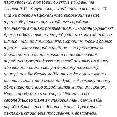
партнерських торгових об'єктів в Україні та
1 власний. Як з'ясувалося, в країні почався справжній
бум на товари національного виробництва і цей
тренд зберігається, а українські виробники
починають активно розвиватися. «Сьогодні українські
бренди одягу стають затребуваними і знаходять все
більше і більше прихильників. Останнім часом з'явився
тренд - «вітчизняний виробник - це престижно!».
Звичайно ж, на даний момент не всі вітчизняні
виробники можуть дозволити собі рекламу на ринку
або відкриття магазину в дорогому торговому
центрі, але діє безліч майданчиків, де є можливість
разово виставляти свою продукцію. А в майбутньому
одяг національного виробництва заповнить ринок.
Рівень продукції значно виріс. Піднялися до
європейського рівня як упаковка так і сам дизайн
виробів. З'являється досить цікава і "правильна"
рекламна стратегія просування. А враховуючи