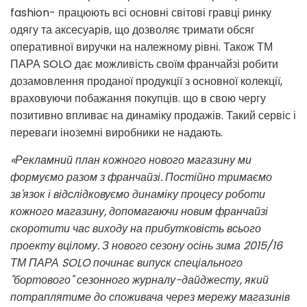
fashion- працюють всі основні світові гравці ринку
одягу та аксесуарів, що дозволяє тримати обсяг
оперативної виручки на належному рівні. Також ТМ
ПАРА SOLO дає можливість своїм франчайзі робити
дозамовлення проданої продукції з основної колекції,
враховуючи побажання покупців. що в свою чергу
позитивно впливає на динаміку продажів. Такий сервіс і
переваги іноземні виробники не надають.
«Рекламний план кожного нового магазину ми
формуємо разом з франчайзі. Постійно тримаємо
зв'язок і відслідковуємо динаміку процесу роботи
кожного магазину, допомагаючи новим франчайзі
скоротити час виходу на прибутковість всього
проекту вцілому. З нового сезону осінь зима 2015/16
ТМ ПАРА SOLO починає випуск спеціального
"бортового" сезонного журналу-дайджесту, який
потраплятиме до споживача через мережу магазинів