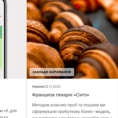
ЗАКЛАДИ ХАРЧУВАННЯ
ПРО
Україна
|
29.12.2023
Укра
Франшиза пекарні «Сито»
«М`
Методом власних проб та пошуків ми
Влі
ля
сформували прибуткову бізнес-модель,
про