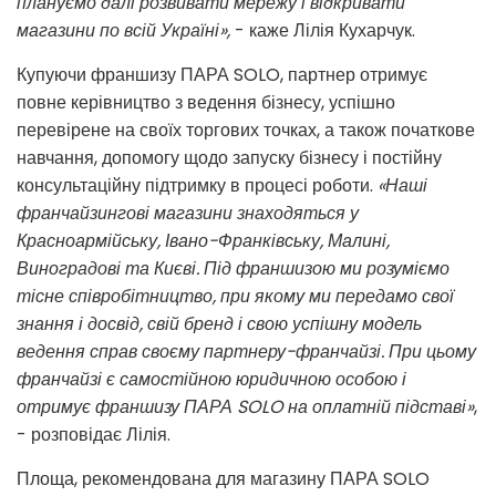
плануємо далі розвивати мережу і відкривати
магазини по всій Україні»,
- каже Лілія Кухарчук.
Купуючи франшизу ПАРА SOLO, партнер отримує
повне керівництво з ведення бізнесу, успішно
перевірене на своїх торгових точках, а також початкове
навчання, допомогу щодо запуску бізнесу і постійну
консультаційну підтримку в процесі роботи.
«Наші
франчайзингові магазини знаходяться у
Красноармійську, Івано-Франківську, Малині,
Виноградові та Києві. Під франшизою ми розуміємо
тісне співробітництво, при якому ми передамо свої
знання і досвід, свій бренд і свою успішну модель
ведення справ своєму партнеру-франчайзі. При цьому
франчайзі є самостійною юридичною особою і
отримує франшизу ПАРА SOLO на оплатній підставі»
,
- розповідає Лілія.
Площа, рекомендована для магазину ПАРА SOLO