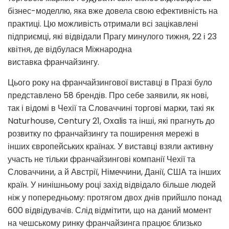
бізнес-моделлю, яка вже довела свою ефективність на
практиці. Цю можливість отримали всі зацікавлені
підприємці, які відвідали Прагу минулого тижня, 22 і 23
квітня, де відбулася Міжнародна
виставка франчайзингу.
Цього року на франчайзингової виставці в Празі було
представлено 58 брендів. Про себе заявили, як нові,
так і відомі в Чехії та Словаччині торгові марки, такі як
Naturhouse, Century 21, Oxalis та інші, які прагнуть до
розвитку по франчайзингу та поширення мережі в
інших європейських країнах. У виставці взяли активну
участь не тільки франчайзингові компанії Чехії та
Словаччини, а й Австрії, Німеччини, Данії, США та інших
країн. У нинішньому році захід відвідало більше людей
ніж у попередньому: протягом двох днів прийшло понад
600 відвідувачів. Слід відмітити, що на даний момент
на чешському ринку франчайзинга працює близько