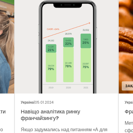
ЗАКЛАДИ ХАРЧУ
країна
|
05.01.2024
Україна
|
29.12.2023
авіщо аналітика ринку
Франшиза пе
ранчайзингу?
Методом власн
кщо задумались над питанням «А для
сформували пр