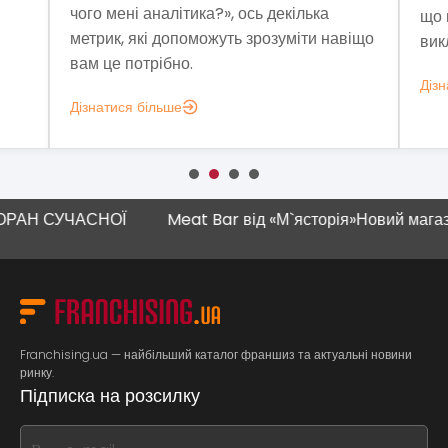
ого мені аналітика?», ось декілька
що витримує ек
етрик, які допоможуть зрозуміти навіщо
виклики сучасн
ам це потрібно.
Дізнатися більш
ізнатися більше
АН СУЧАСНОЇ
Meat Bar від «М`ясторія»
Новий магазин 
Franchising.ua — найбільший каталог франшиз та актуальні новини
ринку.
Підписка на розсилку
If