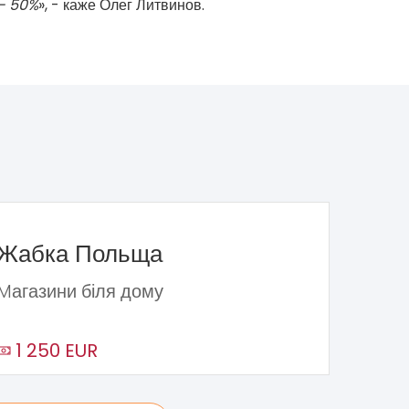
 - 50%
», - каже Олег Литвинов.
Жабка Польща
Mагазини біля дому
1 250 EUR