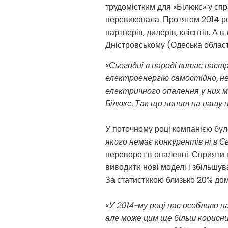
трудомістким для «Білюкс» у спр
перевиконала. Протягом 2014 ро
партнерів, дилерів, клієнтів. А 
Дністровському (Одеська област
«
Сьогодні в народі витає настр
електроенергію самостійно, нез
електричного опалення у них 
Білюкс. Так що попит на нашу п
У поточному році компанією бул
якого немає конкурентів ні в Єв
переворот в опаленні. Сприяти 
виводити нові моделі і збільшу
За статистикою близько 20% дом
«
У 2014-му році нас особливо н
але може цим ще більш корисний