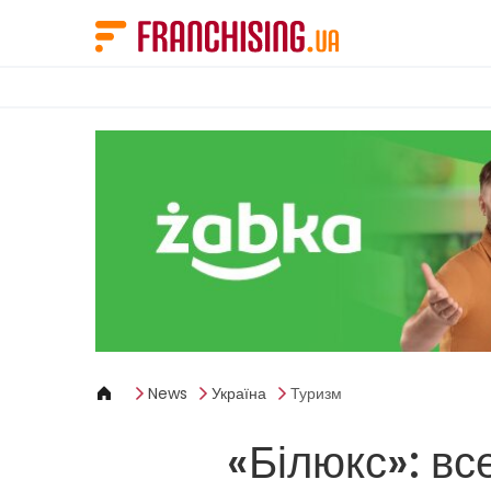
Панель керування кукі
News
Україна
Туризм
«Білюкс»: вс