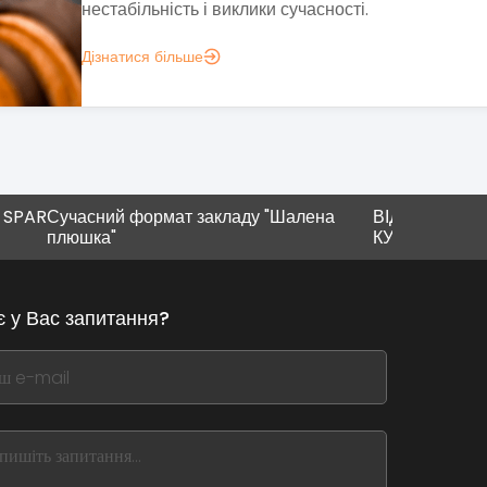
презентувала перший заклад, відкритий спільно з..
Дізнатися більше
АПОЇ
сний формат закладу "Шалена
ВІДКРИЛИ РЕСТОРАН 
ка"
КУХНІ NAI
є у Вас запитання?
,
ve