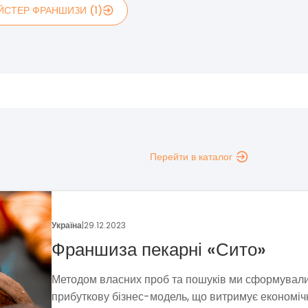
ЙСТЕР ФРАНШИЗИ (1)
Перейти в каталог
Україна
|
13.12.2023
«М`ясторія» в Івано-Франківсь
Влітку 2023 року «М`ясторія» оголосила про офіц
старт продажу франшизи, а 11 листопада вже