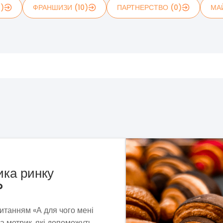
1)
ФРАНШИЗИ (10)
ПАРТНЕРСТВО (0)
МА
рні «Сито»
та пошуків ми сформували
ель, що витримує економічну