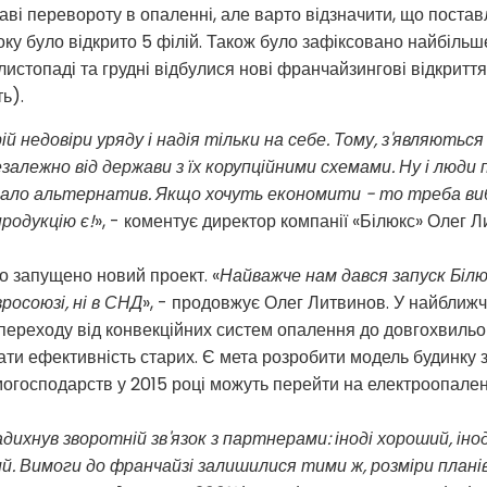
аві перевороту в опаленні, але варто відзначити, що постав
ку було відкрито 5 філій. Також було зафіксовано найбільш
в листопаді та грудні відбулися нові франчайзингові відкритт
ь).
ій недовіри уряду і надія тільки на себе. Тому, з'являють
алежно від держави з їх корупційними схемами. Ну і люди
мало альтернатив. Якщо хочуть економити - то треба ви
родукцію є!
», - коментує директор компанії «Білюкс» Олег 
о запущено новий проект. «
Найважче нам дався запуск Білюк
росоюзі, ні в СНД
», - продовжує Олег Литвинов. У найближч
переходу від конвекційних систем опалення до довгохвильо
вати ефективність старих. Є мета розробити модель будинку
огосподарств у 2015 році можуть перейти на електроопален
адихнув зворотній зв'язок з партнерами: іноді хороший, ін
. Вимоги до франчайзі залишилися тими ж, розміри планів 