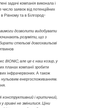
лені задачі компанія виконала і
е число заявок від потенційних
я в Рівному та в Білгород-
ся вимоги дозволити видобувати
 починають розуміти, що з
бирати стельові довгохвильові
Литвинов
с BIONIC, але це є наш козир, у
их планах компанії зробити
вих інфрачервоних. А також
 з нульовим енергоспоживанням.
ня.
оді конструктивний і критичний,
у гривні не змінилися. Ціни