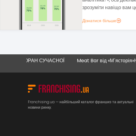
нестабільність і виклики
Дізнатися більше
ЗАКЛАДИ ХАРЧУВАННЯ
ТОРАН СУЧАСНОЇ
Meat Bar від «М`ясторія»
Новий мага
Franchising.ua — найбільший каталог франшиз та актуальні
новини ринку.