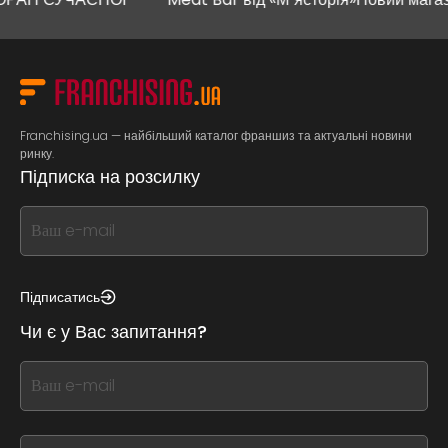
Franchising.ua — найбільший каталог франшиз та актуальні новини
ринку.
Підписка на розсилку
If
you
see
this,
Підписатись
leave
Чи є у Вас запитання?
this
form
If
field
you
blank
see
this,