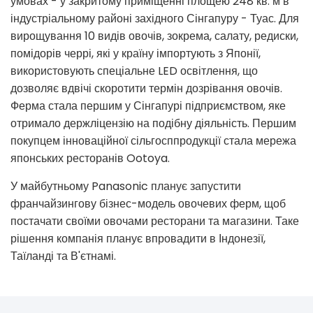
умовах - у закритому приміщенні площею 248 кв. м в
індустріальному районі західного Сінгапуру - Туас. Для
вирощування 10 видів овочів, зокрема, салату, редиски,
помідорів черрі, які у країну імпортують з Японії,
використовують спеціальне LED освітлення, що
дозволяє вдвічі скоротити термін дозрівання овочів.
Ферма стала першим у Сінгапурі підприємством, яке
отримало держліцензію на подібну діяльність. Першим
покупцем інноваційної сільгосппродукції стала мережа
японських ресторанів Ootoya.
У майбутньому Panasonic планує запустити
франчайзингову бізнес-модель овочевих ферм, щоб
постачати своїми овочами ресторани та магазини. Таке
рішення компанія планує впровадити в Індонезії,
Таїланді та В'єтнамі.