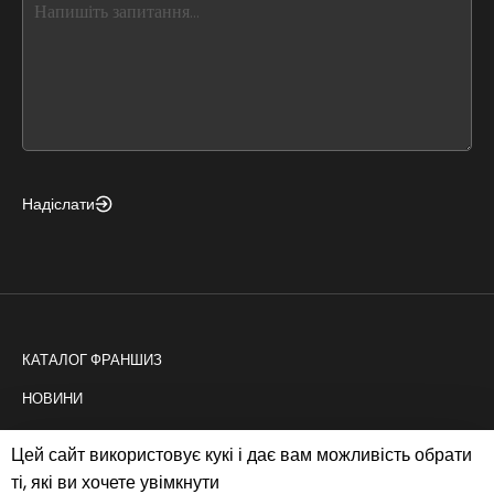
leave
this
form
field
blank
Надіслати
КАТАЛОГ ФРАНШИЗ
НОВИНИ
КОНСАЛТИНГ
Цей сайт використовує кукі і дає вам можливість обрати
ті, які ви хочете увімкнути