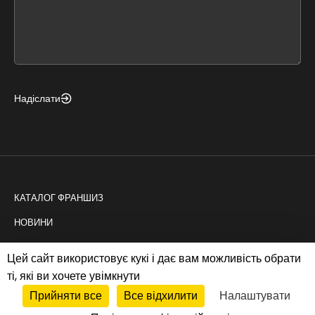
this
form
field
blank
Надіслати
КАТАЛОГ ФРАНШИЗ
НОВИНИ
КОНСАЛТИНГ
Цей сайт використовує кукі і дає вам можливість обрати
ті, які ви хочете увімкнути
Прийняти все
Все відхилити
Налаштувати
Політика cookies
|
Privacy policy