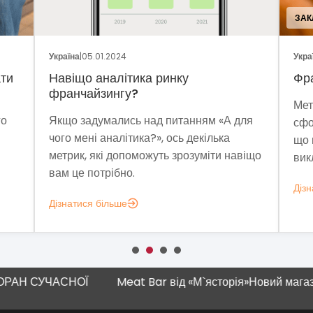
ЗАКЛАДИ ХАРЧУВАНН
|
05.01.2024
Україна
|
29.12.2023
о аналітика ринку
Франшиза пекарн
чайзингу?
Методом власних п
задумались над питанням «А для
сформували прибут
ені аналітика?», ось декілька
що витримує економ
к, які допоможуть зрозуміти навіщо
виклики сучасності.
 потрібно.
Дізнатися більше
ися більше
Н СУЧАСНОЇ
Meat Bar від «М`ясторія»
Новий магазин 