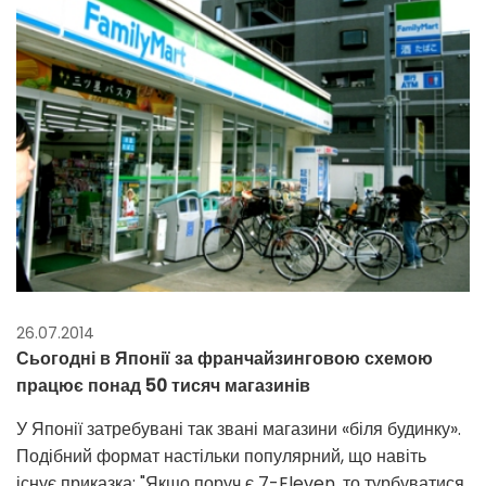
26.07.2014
Сьогодні в Японії за франчайзинговою схемою
працює понад 50 тисяч магазинів
У Японії затребувані так звані магазини «біля будинку».
Подібний формат настільки популярний, що навіть
існує приказка: "Якщо поруч є 7-Eleven, то турбуватися