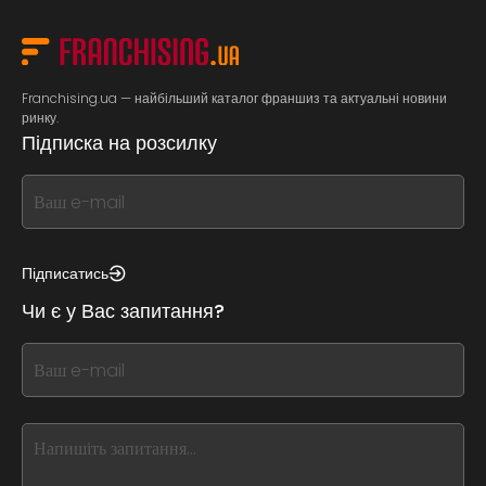
Franchising.ua — найбільший каталог франшиз та актуальні новини
ринку.
Підписка на розсилку
If
you
see
this,
Підписатись
leave
Чи є у Вас запитання?
this
form
If
field
you
blank
see
this,
leave