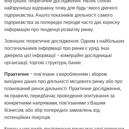
Внутрішнє теоретичне дослідження. Являє собою
найзручнішу відправну точку для будь-якого діючого
підприємства. Аналіз показників діяльності самого
підприємства за попередні періоди часто дає корисну
інформацію про тенденції розвитку ринку.
Зовнішнє теоретичне дослідження. Одним з найбільших
постачальників інформації про ринки є уряд. Інші
джерела цієї інформації - комерційні дослідницькі
організації, торгові структури, банки.
Практичне
- пов'язане з виробленням і збором
вихідних даних про діяльності місцевого ринку або про
планований ринок діяльності. Практичне дослідження,
як правило, передбачає проведення опитування за
конкретними напрямами, пов'язаними з Вашим
бізнесом, або збір попередніх замовлень від
потенційних покупців.
Кожен з цих видів дослідження ринку має свої переваги