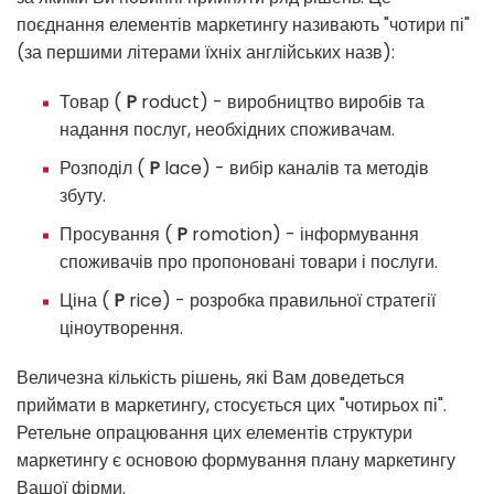
поєднання елементів маркетингу називають "чотири пі"
(за першими літерами їхніх англійських назв):
Товар (
P
roduct) - виробництво виробів та
надання послуг, необхідних споживачам.
Розподіл (
P
lace) - вибір каналів та методів
збуту.
Просування (
P
romotion) - інформування
споживачів про пропоновані товари і послуги.
Ціна (
P
rice) - розробка правильної стратегії
ціноутворення.
Величезна кількість рішень, які Вам доведеться
приймати в маркетингу, стосується цих "чотирьох пі".
Ретельне опрацювання цих елементів структури
маркетингу є основою формування плану маркетингу
Вашої фірми.