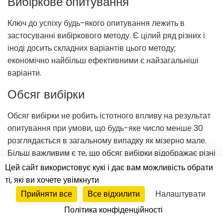
Вибіркове опитування
Ключ до успіху будь-якого опитування лежить в
застосуванні вибіркового методу. Є цілий ряд різних і
іноді досить складних варіантів цього методу;
економічно найбільш ефективними є найзагальніші
варіанти.
Обсяг вибірки
Обсяг вибірки не робить істотного впливу на результат
опитування при умови, що будь-яке число менше 30
розглядається в загальному випадку як мізерно мале.
Більш важливим є те, що обсяг вибірки відображає різні
взаємопов'язані розміри ринку: наприклад, якщо на
Цей сайт використовує кукі і дає вам можливість обрати
ринку загальним розміром 100 споживачів вибирається
ті, які ви хочете увімкнути
10 опитуваних, то на ринку загальним розміром 1000
Прийняти все
Все відхилити
Налаштувати
споживачів слід опитувати 100 чоловік.
Політика конфіденційності