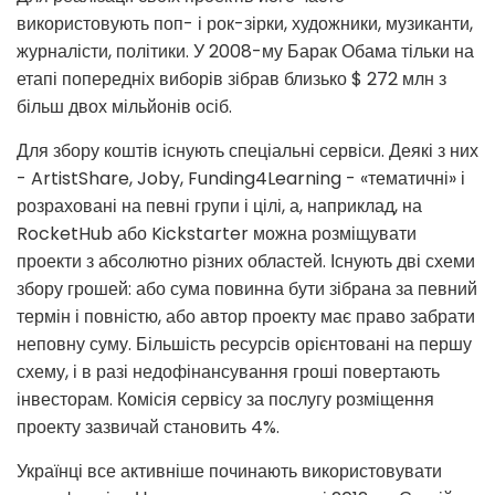
використовують поп- і рок-зірки, художники, музиканти,
журналісти, політики. У 2008-му Барак Обама тільки на
етапі попередніх виборів зібрав близько $ 272 млн з
більш двох мільйонів осіб.
Для збору коштів існують спеціальні сервіси. Деякі з них
- ArtistShare, Joby, Funding4Learning - «тематичні» і
розраховані на певні групи і цілі, а, наприклад, на
RocketHub або Kickstarter можна розміщувати
проекти з абсолютно різних областей. Існують дві схеми
збору грошей: або сума повинна бути зібрана за певний
термін і повністю, або автор проекту має право забрати
неповну суму. Більшість ресурсів орієнтовані на першу
схему, і в разі недофінансування гроші повертають
інвесторам. Комісія сервісу за послугу розміщення
проекту зазвичай становить 4%.
Українці все активніше починають використовувати