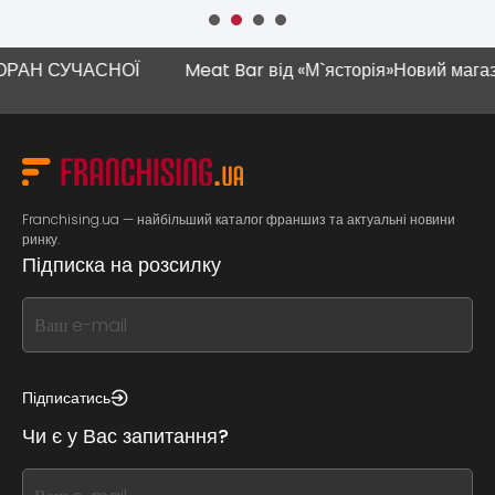
Н СУЧАСНОЇ
Meat Bar від «М`ясторія»
Новий магазин 
Franchising.ua — найбільший каталог франшиз та актуальні новини
ринку.
Підписка на розсилку
If
you
see
this,
Підписатись
leave
Чи є у Вас запитання?
this
form
If