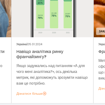
ЗАКЛАДИ ХАРЧУВАННЯ
Україна
|
29.12.2023
Франшиза пекарні «Сито»
Методом власних проб та пошуків ми
ням «А для
сформували прибуткову бізнес-модель,
екілька
що витримує економічну нестабільність і
уміти навіщо
виклики сучасності.
Дізнатися більше