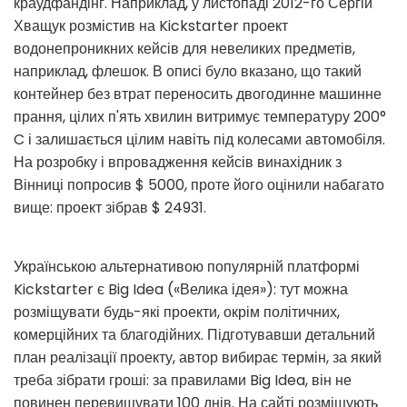
краудфандінг. Наприклад, у листопаді 2012-го Сергій
Хващук розмістив на Kickstarter проект
водонепроникних кейсів для невеликих предметів,
наприклад, флешок. В описі було вказано, що такий
контейнер без втрат переносить двогодинне машинне
прання, цілих п'ять хвилин витримує температуру 200°
C і залишається цілим навіть під колесами автомобіля.
На розробку і впровадження кейсів винахідник з
Вінниці попросив $ 5000, проте його оцінили набагато
вище: проект зібрав $ 24931.
Українською альтернативою популярній платформі
Kickstarter є Big Idea («Велика ідея»): тут можна
розміщувати будь-які проекти, окрім політичних,
комерційних та благодійних. Підготувавши детальний
план реалізації проекту, автор вибирає термін, за який
треба зібрати гроші: за правилами Big Idea, він не
повинен перевищувати 100 днів. На сайті розміщують