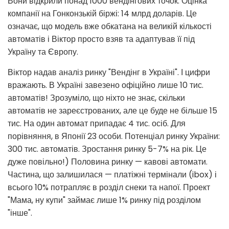
Вони відкрили понад 1000 вендінгових точок. Оцінка
компанії на Гонконзькій біржі: 14 млрд доларів. Це
означає, що модель вже обкатана на великій кількості
автоматів і Віктор просто взяв та адаптував її під
Україну та Європу.
Віктор надав аналіз ринку "Вендінг в Україні". І цифри
вражають. В Україні завезено офіційно лише 10 тис.
автоматів! Зрозуміло, що ніхто не знає, скільки
автоматів не зареєстрованих, але це буде не більше 15
тис. На один автомат припадає 4 тис. осіб. Для
порівняння, в Японії 23 особи. Потенціал ринку України:
300 тис. автоматів. Зростання ринку 5-7% на рік. Це
дуже повільно!) Половина ринку — кавові автомати.
Частина, що залишилася — платіжні термінали (ibox) і
всього 10% потрапляє в розділ снеки та напої. Проект
"Мама, ну купи" займає лише 1% ринку під розділом
"інше".