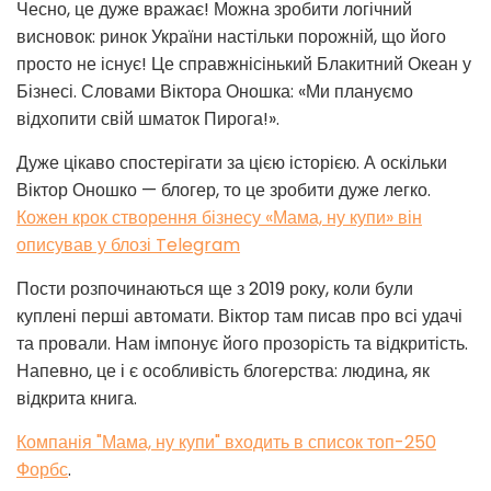
Чесно, це дуже вражає! Можна зробити логічний
висновок: ринок України настільки порожній, що його
просто не існує! Це справжнісінький Блакитний Океан у
Бізнесі. Словами Віктора Оношка: «Ми плануємо
відхопити свій шматок Пирога!».
Дуже цікаво спостерігати за цією історією. А оскільки
Віктор Оношко — блогер, то це зробити дуже легко.
Кожен крок створення бізнесу «Мама, ну купи» він
описував у блозі Telegram
Пости розпочинаються ще з 2019 року, коли були
куплені перші автомати. Віктор там писав про всі удачі
та провали. Нам імпонує його прозорість та відкритість.
Напевно, це і є особливість блогерства: людина, як
відкрита книга.
Компанія "Мама, ну купи" входить в список топ-250
Форбс
.