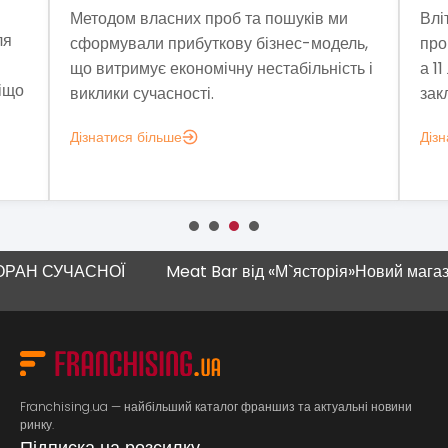
Методом власних проб та пошуків ми
Влі
ля
сформували прибуткову бізнес-модель,
про
що витримує економічну нестабільність і
а 1
віщо
виклики сучасності.
закл
Дізнатися більше
Дізн
СУЧАСНОЇ
Meat Bar від «М`ясторія»
Новий магазин "На
Franchising.ua — найбільший каталог франшиз та актуальні новини
ринку.
Підписка на розсилку