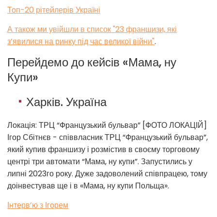
Топ-20 рітейлерів Україні
А також ми увійшли в список "23 франшизи, які
з’явилися на ринку під час великої війни"
.
Перейдемо до кейсів «Мама, ну
Купи»
Харків. Україна
Локація: ТРЦ “Французький бульвар” [ФОТО ЛОКАЦІЙ]
Ігор Сбітнєв - співвласник ТРЦ “Французький бульвар”,
який купив франшизу і розмістив в своєму торговому
центрі три автомати “Мама, ну купи”. Запустились у
липні 2023го року. Дуже задоволений співпрацею, тому
доінвестував ще і в «Мама, ну купи Польща».
Інтерв’ю з Ігорем