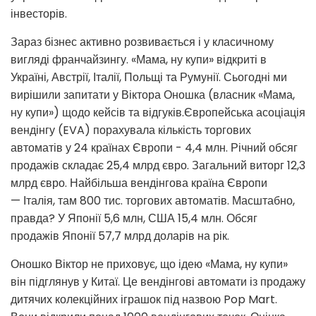
інвесторів.
Зараз бізнес активно розвивається і у класичному
вигляді франчайзингу. «Мама, ну купи» відкриті в
Україні, Австрії, Італії, Польщі та Румунії. Сьогодні ми
вирішили запитати у Віктора Оношка (власник «Мама,
ну купи») щодо кейсів та відгуків.Європейська асоціація
вендінгу (EVA) порахувала кількість торгових
автоматів у 24 країнах Європи - 4,4 млн. Річний обсяг
продажів складає 25,4 млрд євро. Загальний виторг 12,3
млрд євро. Найбільша вендінгова країна Європи
— Італія, там 800 тис. торгових автоматів. Масштабно,
правда? У Японії 5,6 млн, США 15,4 млн. Обсяг
продажів Японії 57,7 млрд доларів на рік.
Оношко Віктор не приховує, що ідею «Мама, ну купи»
він підглянув у Китаї. Це вендінгові автомати із продажу
дитячих колекційних іграшок під назвою Pop Mart.