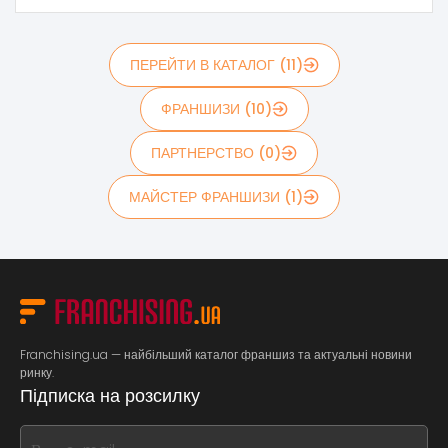
ПЕРЕЙТИ В КАТАЛОГ (11)
ФРАНШИЗИ (10)
ПАРТНЕРСТВО (0)
МАЙСТЕР ФРАНШИЗИ (1)
Franchising.ua — найбільший каталог франшиз та актуальні новини
ринку.
Підписка на розсилку
If