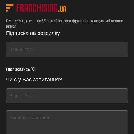
Franchising.ua — найбільший каталог франшиз та актуальні новини
ринку.
Підписка на розсилку
If
you
see
this,
Підписатись
leave
Чи є у Вас запитання?
this
form
If
field
you
blank
see
this,
leave
this