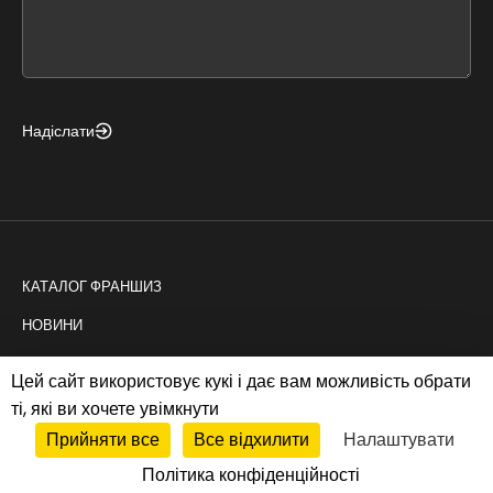
form
field
blank
Надіслати
КАТАЛОГ ФРАНШИЗ
НОВИНИ
КОНСАЛТИНГ
Цей сайт використовує кукі і дає вам можливість обрати
ті, які ви хочете увімкнути
Прийняти все
Все відхилити
Налаштувати
Політика cookies
|
Privacy policy
Політика конфіденційності
© 2026 ТОВ ПРОФІТ систем. All rights reserved.