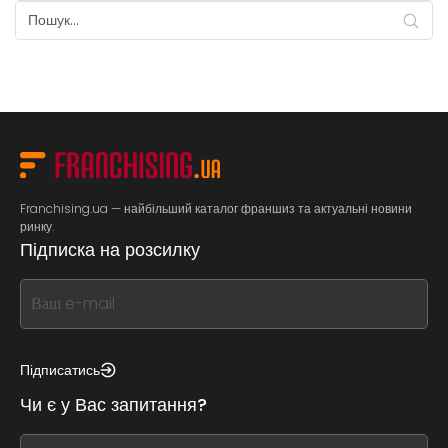
Franchising.ua — найбільший каталог франшиз та актуальні новини
ринку.
Підписка на розсилку
If
you
see
this,
Підписатись
leave
Чи є у Вас запитання?
this
form
If