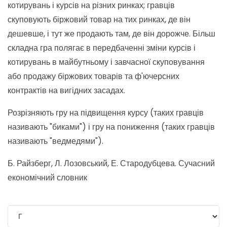
котирувань і курсів на різних ринках; гравців
скуповують біржовий товар на тих ринках, де він
дешевше, і тут же продають там, де він дорожче. Більш
складна гра полягає в передбаченні зміни курсів і
котирувань в майбутньому і завчасної скуповування
або продажу біржових товарів та ф'ючерсних
контрактів на вигідних засадах.
Розрізняють гру на підвищення курсу (таких гравців
називають "биками") і гру на пониження (таких гравців
називають "ведмедями").
Б. Райзберг, Л. Лозовський, Е. Стародубцева. Сучасний
економічний словник