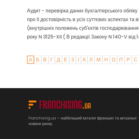
Аудит - перевірка даних бухгалтерського обліку
про її достовірність в усіх суттєвих аспектах т
(внутрішніх положень суб'єктів господарювання)
року N 3125-XII ( В редакції Закону N 140-V від 
А
Б
В
Г
Д
Е
З
І
К
Л
М
Н
О
П
Р
С
Franchising.ua — найбільший каталог франшиз та актуальні
новини ринку.