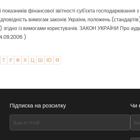
 і показників фінансової звітності суб'єкта господарюванн
а відповідність вимогам законів України, положень (стандарті
 згідно із вимогами користувачів.
ЗАКОН УКРАЇНИ Про аудитор
14.09.2006 )
Т
У
Ф
Х
Ц
Ш
Ю
Я
Підписка на розсилку
Чи 
If
If
you
you
see
see