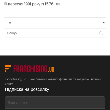
19 вересня 1991 року N 1576-XII
Franchising.ua — найбільший каталог франшиз та актуальні новини
ринку.
Підписка на розсилку
If
you